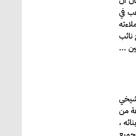
ان أن
غب في
لاءته
 نائب
ن ...
تشيخي
غة من
ائه ،
 جميع