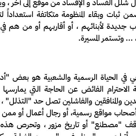
 شلل الفساد و الإفساد من موقع إلى آخر ، و
ن ثبات وبقاء المنظومة متكاتفة استعداداً ل
ب جديدة لأبنائهم ، أو أقاربهم أو من هم في
.. وتستمر المسيرة.
غي في الحياة الرسمية والشعبية هو بعض "أد
مية الاحترام الفائض عن الحاجة التي يمارسه
دين والمنافقين والفاشلين تصل حد "التذلل" ، 
ا أصحاب مواقع رسمية، أو رجال أعمال أو مم
ف "مصطنع" أو تاريخ مزور ، وتحرص هذه ا