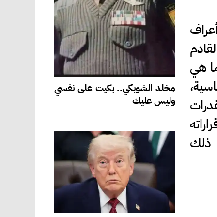
أعراف
قادم
ما هي
اسية،
مخلد الشوبكي.. بكيت على نفسي
وليس عليك
درات
اراته
 ذلك