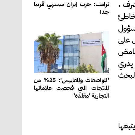
شرف ،
ترامب: حرب إيران ستنتهي قريبا
جدا
 خاطئ
لمسؤول
ل على
 غامض
 يدري
البحث
'المواصفات والمقاييس': 25% من
المنتجات التي فحصت علاماتها
التجارية 'مقلدة'
تبعها