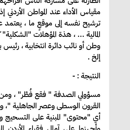
الطارئة على مشاركة ألناس أفراحهم 
مقياس الأداء عند المواطن الأردن
ترشيح نفسه إلى موقعٍ ما ، يعتمد عل
المالية ... ، هذة المؤهلات "الشكل
وطن أو نائب دائرة انتخابية ، رئيس ب
إلخ .
النتيجة : -
مسؤولي الصدفة " فقع فُطْر" ، ومن
القرون الوسطى وعصر الجاهلية "، وو
أي "محتوى" المبنية على التسحيج وا
وأجهزوا على آمال فقراء الأردن الح