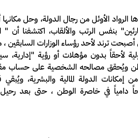
ا الرواد الأوئل من رجال الدولة، وحل مكانها 
ن" بنفس الرتب والألقاب، اكتشفنا أن " ال
 أصبحت ترند لأحد رؤساء الوزارات السابقين ، 
ة لأحقاً بدون مؤهلات أو رؤية "إدارية، سي
الوطن ويُحقق مصالحه الشخصية على حساب مق
إمكانات الدولة المالية والبشرية، ويُبقي قر
حاً دامياً في خاصرة الوطن ، حتى بعد رحيل