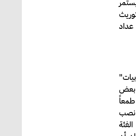
يستمر
توريث
 عداد
بيات"
ا بعض
طمعاً
ن نصب
لفئة