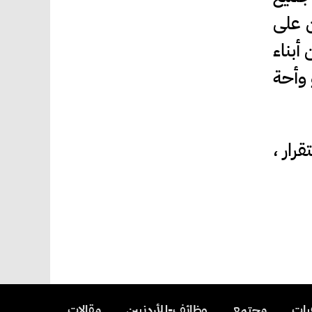
ن على
أبناء
 وأحة
رار ،
يات ـ
ـ مجتمع ـ
ـ وظائف-للأردنيين ـ
ـ مقالات ـ