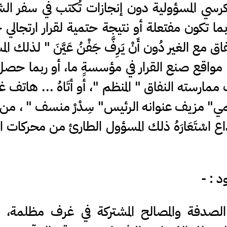
سي المسؤولية دون إنجازات تُكتب في سفر ال
ما تكون مفتعلة أو نتيجة حتمية لقرار ارتجالي
 مع الغير دُون أَنْ يَرِفَّ جَفْنُ عَيَّنَ " لذلك ا
 مواقع صنع القرار في مؤسسةٍ ما، أو ربما حص
مارسته النفاق " المنظم "، أو أتَاهُ ... هاتف
"حاتمي" مزيف عنوانه الرئيس" سِدْرْ منسف " ، من
ع اسْتَعَارَهُ ذلك المسؤول الطارئ من محركات 
د : -
الصدفة والمصالح المشتركة في غرف مظلمة، ي