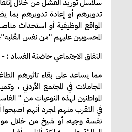
سلاسل توريد الفشل من خلال إنتقال
تدويرهم أو إعادة تدويرهم بما يضم
المواقع الوظيفية أو استحداث مناص
المحسوبين عليهم "من نفس العُلبه"، .
النفاق الاجتماعي حاضنة الفساد : -
مما يساعد على بقاء تاثيرهم الطا
المجاملات في المجتمع الأردني ، وك
المواطنين لهذه النوعيات من " الفاس
في التقرب منهم لمجرد أنهم أصبحو
نفسة وجيه، أو شيخ من خلال موق