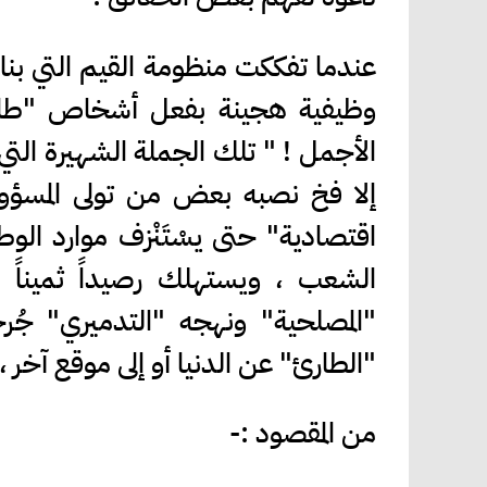
عندما تفككت منظومة القيم التي بناه
وظيفية هجينة بفعل أشخاص "طارئي
الأجمل ! " تلك الجملة الشهيرة التي
إلا فخ نصبه بعض من تولى المسؤولي
اقتصادية" حتى يسْتَنْزف موارد 
الشعب ، ويستهلك رصيداً ثميناً من 
"المصلحية" ونهجه "التدميري" جُر
"الطارئ" عن الدنيا أو إلى موقع آخر ،
من المقصود :-