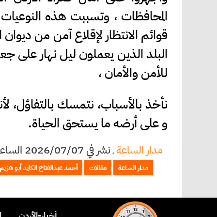
المحافظات ، وتسببت هذه النوعيات "
قوائم الانتظار لإقلاع آمن من ديوان 
البلد الذين يعملون ليل نهار على جعل
للأمن والأمان ،
نأخذ بالأسباب، نتمسك بالتفاؤل، لأنن
و على أرضه ما يستحق الحياة.
مدار الساعة
ـ
نشر في 2026/07/07 الساعة 20:52
مدار الساعة
مقالات
أحمد عبدالفتاح الكايد أبو هزيم
ـ أخبار-الأردن ـ
ـ 