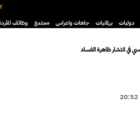
كت
دوليات
برلمانيات
جاهات واعراس
مجتمع
وظائف للأردن
افة
رياضة
سياحة
صحة وأسرة
سي في انتشار ظاهرة الفساد