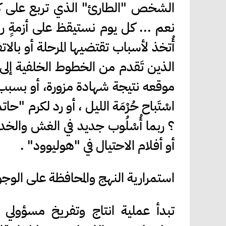
الشخص "الطارئ" الذي تربع على كر
نعم ... كل يوم نستيقظ على أزمةٍ رب
أُتخذ لأسباب تقتضيها المرحلة أو بالاتفاق
الذين تَقدم من الخطوط الخلفية إلى
موقعه نتيجة شهادة مزورة، أو بسبب م
اسْتَباح حُرْمَة الليل ، أو رد لكرم 
؟ ربما أُسْلُوب جديد في الغش والخدا
أو أفلام الاحتيال في "هوليوود" .
استمرارية النهج والمحافظة على الوجو
تبدأ عملية انتاج وتفريخ مسؤولي 