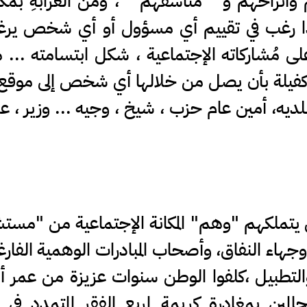
وأتراحهم و " مناسفهم " ، ومن الغرابةِ بمك
ي إذا رغب في تقييم أي مسؤول أو أي شخص ير
ى مُشاركاته الإجتماعية ، شكل ابتسامته ... م
ية" كفيلة بأن يصل من خلالها أي شخص إلى موقع
لديه، أمين عام حزب ، شيخ ، وجيه ... وزير ، عي
 يتملكهم "وهم" المكانة الإجتماعية من "مس
جهاء النفاق، وأصحاب المبادرات الوهمية الفار
لتطبيل ،كلفوا الوطن سنوات عزيزة من عمر أبن
المين بمغادرة كريمة لمربع الفقر المتمدد في