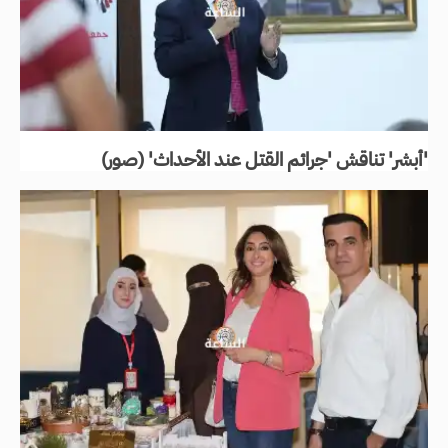
'أبشر' تناقش 'جرائم القتل عند الأحداث' (صور)