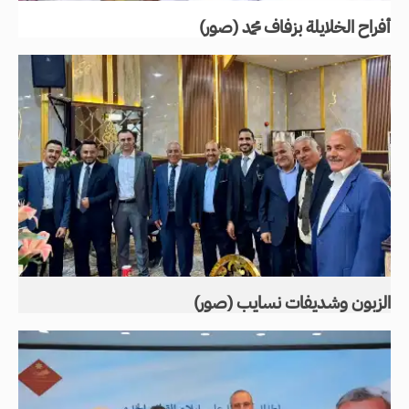
أفراح الخلايلة بزفاف محمد (صور)
الزبون وشديفات نسايب (صور)