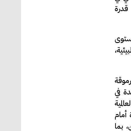
 قدرة
مستوى
يئية،
موقة
دة في
المية
 أمام
، بما