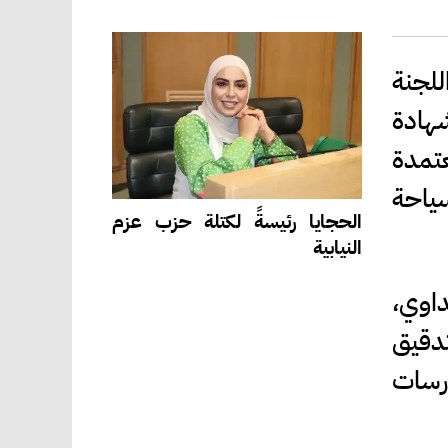
للجنة
شهادة
عتمدة
سياحة
الحجايا رئيسةً لكتلة حزب عزم
النيابية
ن محمد اللداوي،
لتدقيق
ارسات