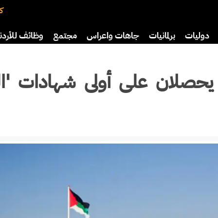
كت
دوليات
برلمانيات
جاهات واعراس
مجتمع
وظائف للأردن
افة
رياضة
سياحة
صحة وأسرة
يب بلو 2' و'الريس1' يحصلان على أولى شهادات 