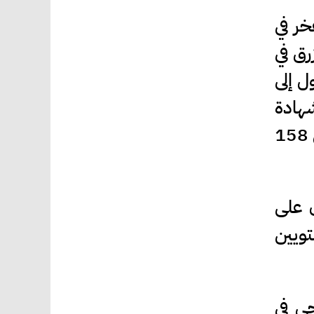
خر في
رق في
ول إلى
هادة
العلم الأزرق من الأردن يعد إنجازًا استثنائيًا، خاصة وأن هذه الشهادة لا يحملها سوى 158
ن على
تويين
حي في