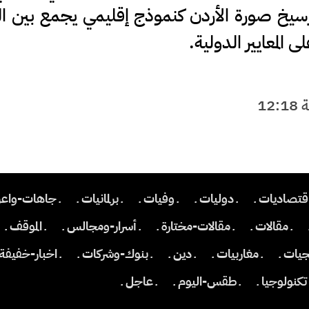
سيخ صورة الأردن كنموذج إقليمي يجمع بين ال
 المعايير الدولية.
اقتصاديات ـ
ـ دوليات ـ
ـ وفيات ـ
ـ برلمانيات ـ
ـ جاهات-واعر
ـ مقالات ـ
ـ مقالات-مختارة ـ
ـ أسرار-ومجالس ـ
ـ الموقف ـ
جيات ـ
ـ مغاربيات ـ
ـ دين ـ
ـ بنوك-وشركات ـ
ـ اخبار-خفيفة 
 تكنولوجيا ـ
ـ طقس-اليوم ـ
ـ عاجل ـ