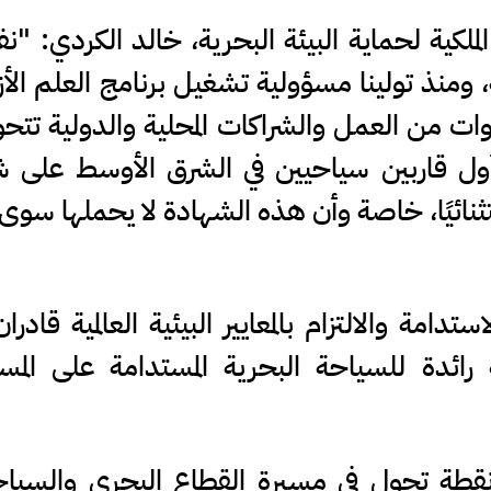
ملكية لحماية البيئة البحرية، خالد الكردي: "نف
ة، ومنذ تولينا مسؤولية تشغيل برنامج العلم الأز
نرى ثمرة سنوات من العمل والشراكات المحلية والدولية تتح
ل قاربين سياحيين في الشرق الأوسط على ش
تدامة والالتزام بالمعايير البيئية العالمية قادرا
 رائدة للسياحة البحرية المستدامة على المس
 نقطة تحول في مسيرة القطاع البحري والسيا