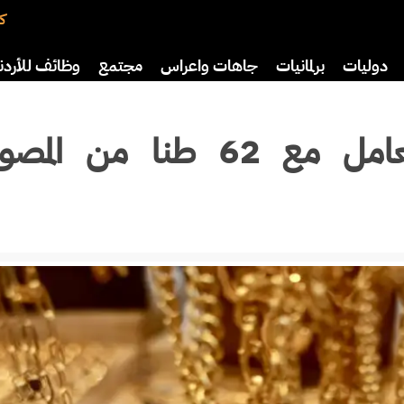
كت
دوليات
برلمانيات
جاهات واعراس
مجتمع
وظائف للأردن
افة
رياضة
سياحة
صحة وأسرة
المواصفات والمقاييس تتعامل مع 62 طنا م