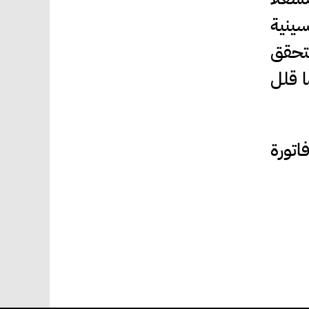
سينية
لتحقق
ا قلل
تورة