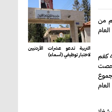
واصفات والمقاييس أنها تعاملت مع 61800 كغم من
العام
التربية تدعو عشرات الأردنيين
لاختبار توظيفي (أسماء)
وقالت المديرة العامة بالوكالة للمؤسسة وفاء المومني، إن كوادر المؤسسة دمغت 4850 كغم
دة، وفحصت
بلغ مجموع
لعام
ت تفتيشية شملت 211 محلا ومشغلا