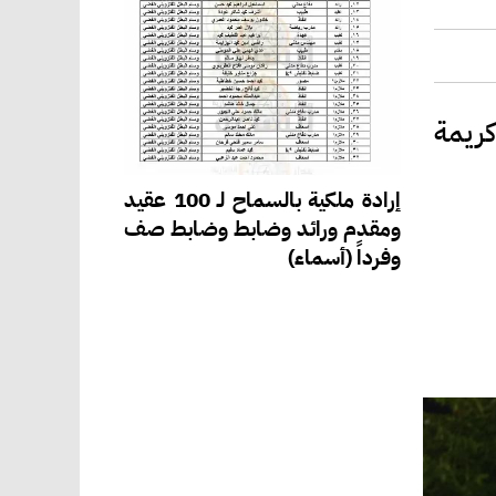
كريمة
إرادة ملكية بالسماح لـ 100 عقيد
ومقدم ورائد وضابط وضابط صف
وفرداً (أسماء)