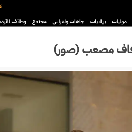
كت
دوليات
برلمانيات
جاهات واعراس
مجتمع
وظائف للأردن
افة
رياضة
سياحة
صحة وأسرة
زفاف مصعب (صور)