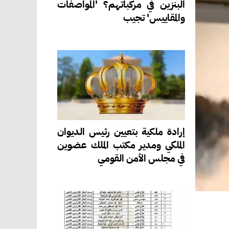
البنزين في مركباتهم؟ 'المواصفات
والمقاييس' تجيب
إرادة ملكية بتعيين رئيس الديوان
الملكي ومدير مكتب الملك عضوين
في مجلس الأمن القومي