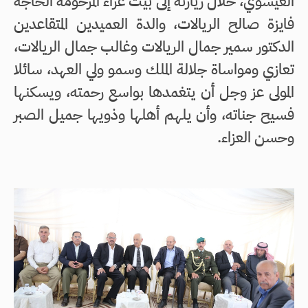
العيسوي، خلال زيارته إلى بيت عزاء المرحومة الحاجة
فايزة صالح الريالات، والدة العميدين المتقاعدين
الدكتور سمير جمال الريالات وغالب جمال الريالات،
تعازي ومواساة جلالة الملك وسمو ولي العهد، سائلا
المولى عز وجل أن يتغمدها بواسع رحمته، ويسكنها
فسيح جناته، وأن يلهم أهلها وذويها جميل الصبر
وحسن العزاء.