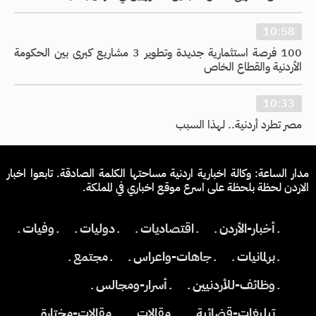
10:58
100 فرصة استثمارية جديدة وتطوير 3 مشاريع كبرى بين الحكومة
الأردنية والقطاع الخاص
10:33
مصر تطرد أردنية.. لهذا السبب
مدار الساعة: وكالة اخبارية اردنية مساحتها الكلمة الصادقة. تابعوا اخبار
الاردن لحظة بلحظة على اسرع موقع اخباري في المملكة.
ـ أخبار-الأردن ـ
ـ اقتصاديات ـ
ـ دوليات ـ
ـ وفيات ـ
ـ برلمانيات ـ
ـ جاهات-واعراس ـ
ـ مجتمع ـ
ـ وظائف-للأردنيين ـ
ـ أسرار-ومجالس ـ
ـ تبليغات-قضائية ـ
ـ مقالات ـ
ـ مقالات-مختارة ـ