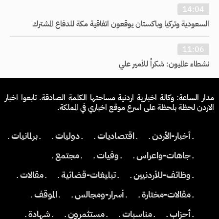
14:04
السعودية وتركيا وباكستان يوقعون اتفاقية مكة للدفاع المشترك
11:06
نشطاء عالميون: شكراً للأمير علي
مدار الساعة: وكالة اخبارية اردنية مساحتها الكلمة الصادقة. تابعوا اخبار
الاردن لحظة بلحظة على اسرع موقع اخباري في المملكة.
ـ أخبار-الأردن ـ
ـ اقتصاديات ـ
ـ دوليات ـ
ـ برلمانيات ـ
ـ جاهات-واعراس ـ
ـ وفيات ـ
ـ مجتمع ـ
ـ وظائف-للأردنيين ـ
ـ تبليغات-قضائية ـ
ـ مقالات ـ
ـ مقالات-مختارة ـ
ـ أسرار-ومجالس ـ
ـ الموقف ـ
ـ أحزاب ـ
ـ مناسبات ـ
ـ مستثمرون ـ
ـ شهادة ـ