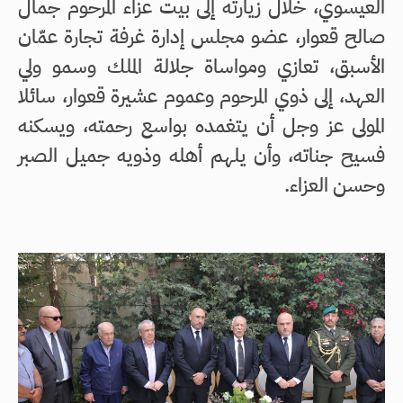
العيسوي، خلال زيارته إلى بيت عزاء المرحوم جمال
صالح قعوار، عضو مجلس إدارة غرفة تجارة عمّان
الأسبق، تعازي ومواساة جلالة الملك وسمو ولي
العهد، إلى ذوي المرحوم وعموم عشيرة قعوار، سائلا
المولى عز وجل أن يتغمده بواسع رحمته، ويسكنه
فسيح جناته، وأن يلهم أهله وذويه جميل الصبر
وحسن العزاء.