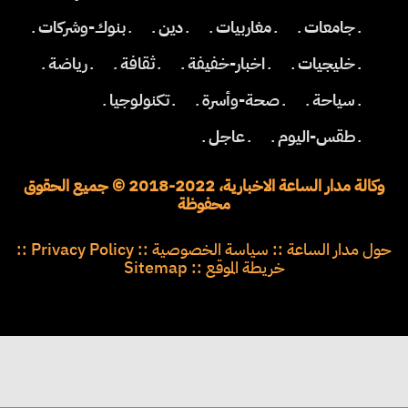
ـ جامعات ـ
ـ مغاربيات ـ
ـ دين ـ
ـ بنوك-وشركات ـ
ـ خليجيات ـ
ـ اخبار-خفيفة ـ
ـ ثقافة ـ
ـ رياضة ـ
ـ سياحة ـ
ـ صحة-وأسرة ـ
ـ تكنولوجيا ـ
ـ طقس-اليوم ـ
ـ عاجل ـ
وكالة مدار الساعة الاخبارية، 2022-2018 © جميع الحقوق
محفوظة
حول مدار الساعة
::
سياسة الخصوصية
::
Privacy Policy
::
خريطة الموقع
::
Sitemap