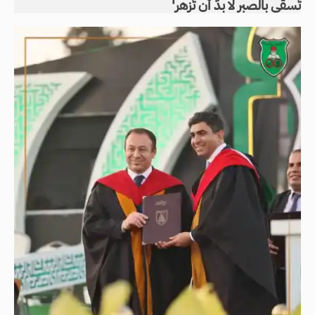
تُسقى بالصبر لا بدّ أن تُزهر'