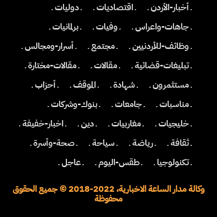
ـ أخبار-الأردن ـ
ـ اقتصاديات ـ
ـ دوليات ـ
ـ جاهات-واعراس ـ
ـ وفيات ـ
ـ برلمانيات ـ
ـ وظائف-للأردنيين ـ
ـ مجتمع ـ
ـ أسرار-ومجالس ـ
ـ تبليغات-قضائية ـ
ـ مقالات ـ
ـ مقالات-مختارة ـ
ـ مستثمرون ـ
ـ شهادة ـ
ـ الموقف ـ
ـ أحزاب ـ
ـ مناسبات ـ
ـ جامعات ـ
ـ بنوك-وشركات ـ
ـ خليجيات ـ
ـ مغاربيات ـ
ـ دين ـ
ـ اخبار-خفيفة ـ
ـ ثقافة ـ
ـ رياضة ـ
ـ سياحة ـ
ـ صحة-وأسرة ـ
ـ تكنولوجيا ـ
ـ طقس-اليوم ـ
ـ عاجل ـ
وكالة مدار الساعة الاخبارية، 2022-2018 © جميع الحقوق
محفوظة