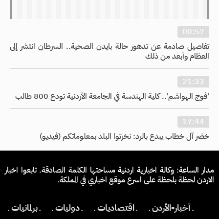
00:57
تفاصيل صادمة عن تدهور حالة بايدن الصحية.. السرطان انتشر إلى
العظام وأبعد من ذلك
21:33
'فوج الهواشم'.. كلية الهندسة في الجامعة الأردنية تودع 800 طالب
17:44
خضر آل خطاب يبدع بالرد: نخرتوا البلد بمعلوماتكم (فيديو)
مدار الساعة: وكالة اخبارية اردنية مساحتها الكلمة الصادقة. تابعوا اخبار
الاردن لحظة بلحظة على اسرع موقع اخباري في المملكة.
ـ أخبار-الأردن ـ
ـ اقتصاديات ـ
ـ دوليات ـ
ـ برلمانيات ـ