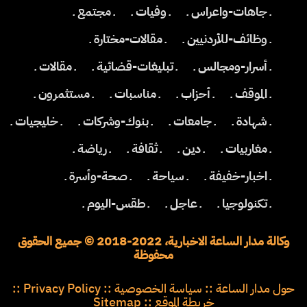
ـ جاهات-واعراس ـ
ـ وفيات ـ
ـ مجتمع ـ
ـ وظائف-للأردنيين ـ
ـ مقالات-مختارة ـ
ـ أسرار-ومجالس ـ
ـ تبليغات-قضائية ـ
ـ مقالات ـ
ـ الموقف ـ
ـ أحزاب ـ
ـ مناسبات ـ
ـ مستثمرون ـ
ـ شهادة ـ
ـ جامعات ـ
ـ بنوك-وشركات ـ
ـ خليجيات ـ
ـ مغاربيات ـ
ـ دين ـ
ـ ثقافة ـ
ـ رياضة ـ
ـ اخبار-خفيفة ـ
ـ سياحة ـ
ـ صحة-وأسرة ـ
ـ تكنولوجيا ـ
ـ عاجل ـ
ـ طقس-اليوم ـ
وكالة مدار الساعة الاخبارية، 2022-2018 © جميع الحقوق
محفوظة
حول مدار الساعة
::
سياسة الخصوصية
::
Privacy Policy
::
خريطة الموقع
::
Sitemap