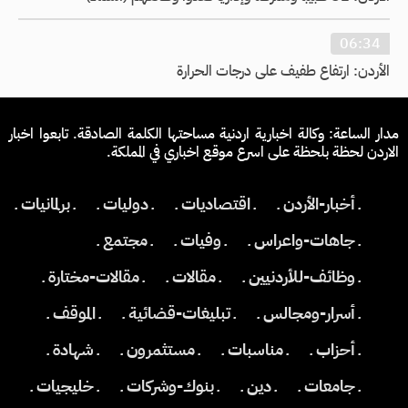
06:34
الأردن: ارتفاع طفيف على درجات الحرارة
مدار الساعة: وكالة اخبارية اردنية مساحتها الكلمة الصادقة. تابعوا اخبار
الاردن لحظة بلحظة على اسرع موقع اخباري في المملكة.
ـ أخبار-الأردن ـ
ـ اقتصاديات ـ
ـ دوليات ـ
ـ برلمانيات ـ
ـ جاهات-واعراس ـ
ـ وفيات ـ
ـ مجتمع ـ
ـ وظائف-للأردنيين ـ
ـ مقالات ـ
ـ مقالات-مختارة ـ
ـ أسرار-ومجالس ـ
ـ تبليغات-قضائية ـ
ـ الموقف ـ
ـ أحزاب ـ
ـ مناسبات ـ
ـ مستثمرون ـ
ـ شهادة ـ
ـ جامعات ـ
ـ دين ـ
ـ بنوك-وشركات ـ
ـ خليجيات ـ