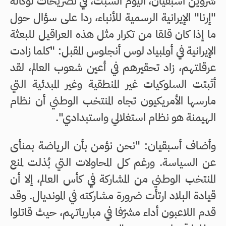
شروين أسبقيان، اليوم السبت، في تصريحات لوكالة
"إرنا" الإيرانية الرسمية للأنباء، ردا على سؤال حول
ما إذا كان قلقا من تكرار مثل هذه العراقيل للبعثة
الإيرانية في أولمبياد لوس أنجلوس المقبل: "كلما زادت
عرقلتهم، زاد تحقيرهم في أعين شعوب العالم، لقد
أثبتت السلوكيات غير المنطقية وغير المبدئية التي
مارسها الأمريكيون تجاه المنتخب الوطني أن نظام
الهيمنة هو نظام استغلالي واستبدادي".
وأضاف أسبقيان: "نحن نؤمن بأن الرياضة بمنأى
عن السياسة. ورغم كل المحاولات التي بُذلت لمنع
المنتخب الوطني من المشاركة في كأس العالم، إلا أن
قيادة البلاد ارتأت ضرورة مشاركته في المونديال. وقد
قدم اللاعبون أداء مشرّفا في مبارياتهم، حيث قاتلوا