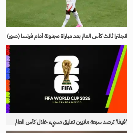
انجلترا ثالث كأس العالم بعد مباراة مجنونة أمام فرنسا (صور)
'فيفا' ترصد سبعة ملايين تعليق مسيء خلال كأس العالم