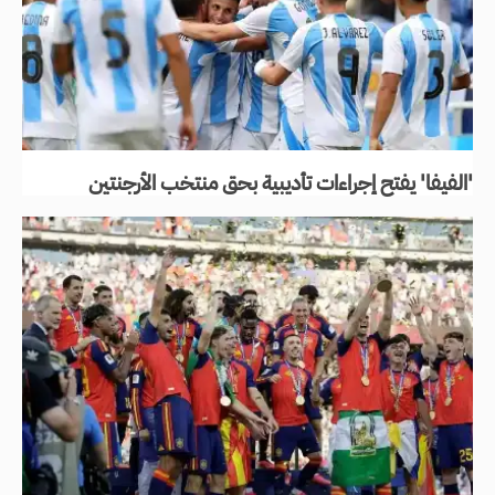
'الفيفا' يفتح إجراءات تأديبية بحق منتخب الأرجنتين