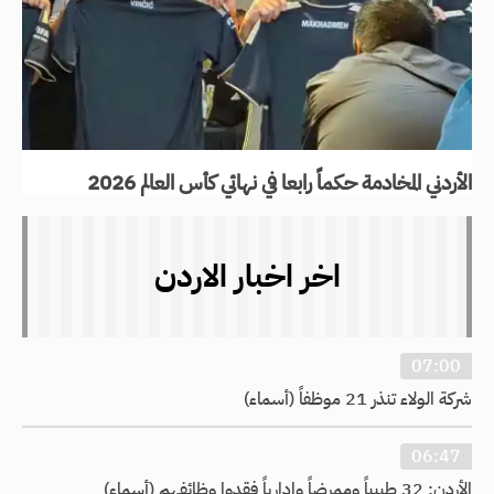
الأردني المخادمة حكماً رابعا في نهائي كأس العالم 2026
اخر اخبار الاردن
07:00
شركة الولاء تنذر 21 موظفاً (أسماء)
06:47
الأردن: 32 طبيباً وممرضاً وإدارياً فقدوا وظائفهم (أسماء)