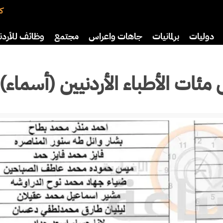
كت
دوليات
برلمانيات
جاهات واعراس
مجتمع
وظائف للأردن
افة
رياضة
سياحة
صحة وأسرة
مئات الأطباء الأردنيين (أسماء)