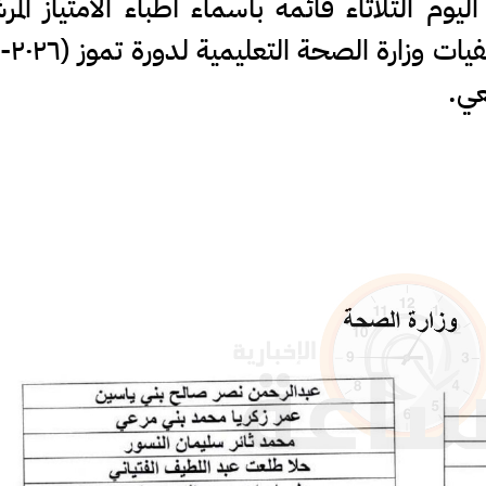
وم الثلاثاء قائمة بأسماء أطباء الامتياز الم
عي.