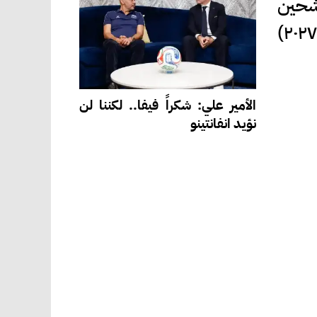
رشحين
لقضاء فترة تدريب الامتياز في مستشفيات وزارة الصحة التعليمية لدورة تموز (۲۰۲٦-۲۰۲۷)
الأمير علي: شكراً فيفا.. لكننا لن
نؤيد انفانتينو