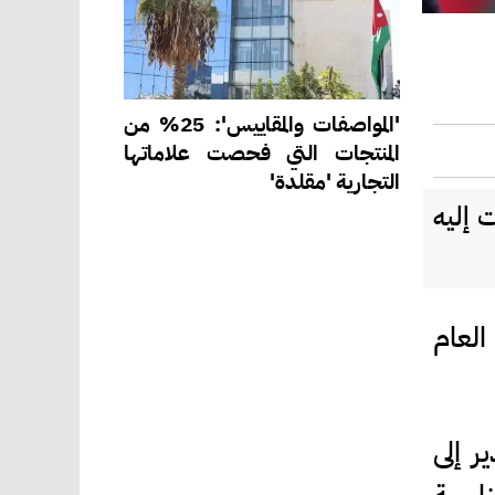
'المواصفات والمقاييس': 25% من
المنتجات التي فحصت علاماتها
التجارية 'مقلدة'
 إليه
العام
ر إلى