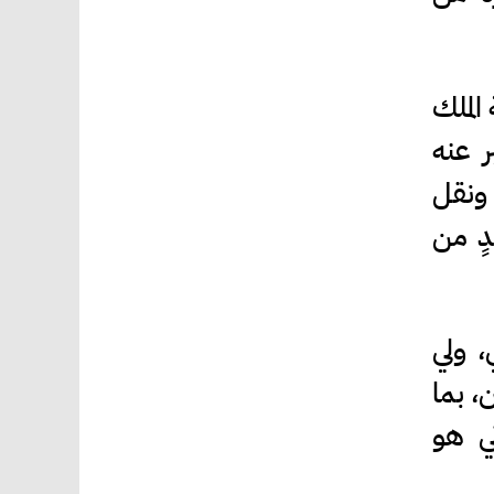
الملك
ر عنه
 ونقل
دٍ من
، ولي
، بما
ني هو