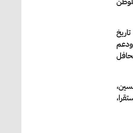
للوطن
تاريخ
 ودعم
محافل
حسين،
تقرا،