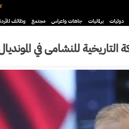
كت
دوليات
برلمانيات
جاهات واعراس
مجتمع
وظائف للأردن
اضة
ثقافة
سياحة
صحة وأسرة
 التاريخية للنشامى في المونديال