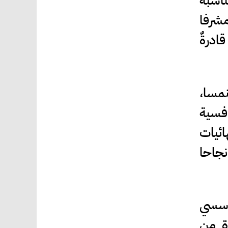
ناسبة
مشرفا
ادرةٌ
نمسا،
افسية
ائيات
نجاحا
مؤسسي
رة من