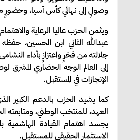
وصولٍ إلى نهائي كأس آسيا، وحضورٍ م
ويثمن الحزب عاليا الرعاية والاهتما
عبدالله الثاني ابن الحسين، حفظه ا
جلالته من فخرٍ واعتزازٍ بأداء النشا
إلى العالم الوجه الحضاري المشرق لوط
الإنجازات في المستقبل.
كما يشيد الحزب بالدعم الكبير الذي
العهد، للمنتخب الوطني، ومتابعته الح
يجسد اهتمام القيادة الهاشمية بال
الاستثمار الحقيقي للمستقبل.