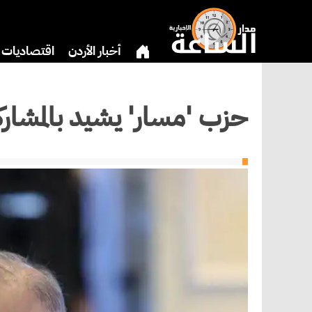
أخبار الأردن
اقتصاديات
بنوك وشركات
دين
ري
حزب 'مسار' يشيد بالمشاركة