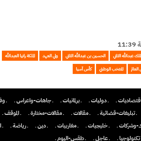
لملك عبدالله الثاني
الحسين بن عبدالله الثاني
ولي العهد
الملكة رانيا العبدالله
العالم
المنتخب الوطني
كأس آسيا
اقتصاديات ـ
ـ دوليات ـ
ـ برلمانيات ـ
ـ جاهات-واعراس ـ
ـ وف
ـ تبليغات-قضائية ـ
ـ مقالات ـ
ـ مقالات-مختارة ـ
ـ الموقف ـ
ك-وشركات ـ
ـ خليجيات ـ
ـ مغاربيات ـ
ـ دين ـ
ـ رياضة ـ
ـ 
 تكنولوجيا ـ
ـ عاجل ـ
ـ طقس-اليوم ـ