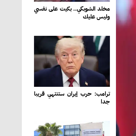
مخلد الشوبكي.. بكيت على نفسي
وليس عليك
ترامب: حرب إيران ستنتهي قريبا
جدا