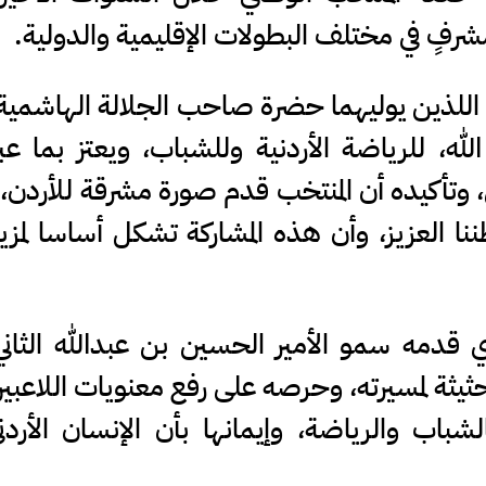
شرفٍ في مختلف البطولات الإقليمية والدولية.
م اللذين يوليهما حضرة صاحب الجلالة الهاشمية 
لله، للرياضة الأردنية وللشباب، ويعتز بما عب
مى، وتأكيده أن المنتخب قدم صورة مشرقة للأردن،
ننا العزيز، وأن هذه المشاركة تشكل أساسا لمزي
 قدمه سمو الأمير الحسين بن عبدالله الثاني
ثيثة لمسيرته، وحرصه على رفع معنويات اللاعبين
شباب والرياضة، وإيمانها بأن الإنسان الأرد