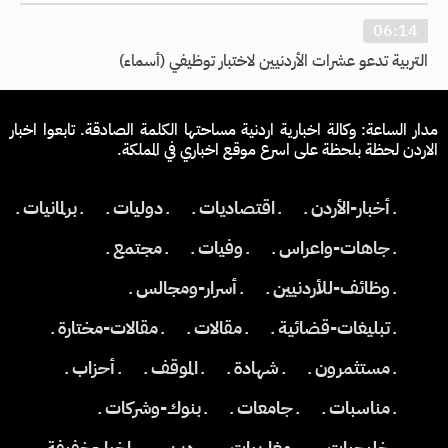
06:14
التربية تدعو عشرات الأردنيين لاختبار توظيفي (أسماء)
مدار الساعة: وكالة اخبارية اردنية مساحتها الكلمة الصادقة. تابعوا اخبار
الاردن لحظة بلحظة على اسرع موقع اخباري في المملكة.
ـ أخبار-الأردن ـ
ـ اقتصاديات ـ
ـ دوليات ـ
ـ برلمانيات ـ
ـ جاهات-واعراس ـ
ـ وفيات ـ
ـ مجتمع ـ
ـ وظائف-للأردنيين ـ
ـ أسرار-ومجالس ـ
ـ تبليغات-قضائية ـ
ـ مقالات ـ
ـ مقالات-مختارة ـ
ـ مستثمرون ـ
ـ شهادة ـ
ـ الموقف ـ
ـ أحزاب ـ
ـ مناسبات ـ
ـ جامعات ـ
ـ بنوك-وشركات ـ
ـ خليجيات ـ
ـ مغاربيات ـ
ـ دين ـ
ـ اخبار-خفيفة ـ