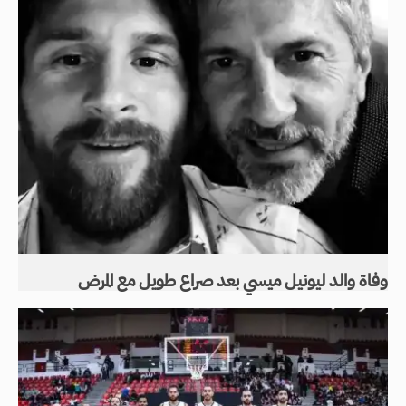
وفاة والد ليونيل ميسي بعد صراع طويل مع المرض