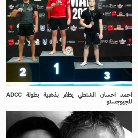
احمد احسان الشنطي يظفر بذهبية بطولة ADCC
للجيوجستو