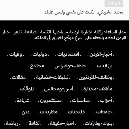
23:54
مخلد الشوبكي.. بكيت على نفسي وليس عليك
مدار الساعة: وكالة اخبارية اردنية مساحتها الكلمة الصادقة. تابعوا اخبار
الاردن لحظة بلحظة على اسرع موقع اخباري في المملكة.
ـ أخبار-الأردن ـ
ـ اقتصاديات ـ
ـ دوليات ـ
ـ وفيات ـ
ـ برلمانيات ـ
ـ جاهات-واعراس ـ
ـ مجتمع ـ
ـ وظائف-للأردنيين ـ
ـ تبليغات-قضائية ـ
ـ مقالات ـ
ـ مقالات-مختارة ـ
ـ أسرار-ومجالس ـ
ـ الموقف ـ
ـ أحزاب ـ
ـ مناسبات ـ
ـ مستثمرون ـ
ـ شهادة ـ
ـ جامعات ـ
ـ خليجيات ـ
ـ مغاربيات ـ
ـ دين ـ
ـ بنوك-وشركات ـ
ـ اخبار-خفيفة ـ
ـ ثقافة ـ
ـ رياضة ـ