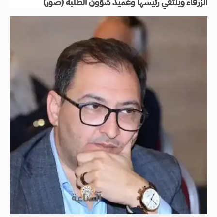
الزرقاء ويلتقي رئيسها وعميد شؤون الطلبة (صور)