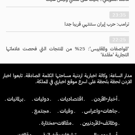
23:35
ترامب: حرب إيران ستنتهي قريبا جدا
22:25
'المواصفات والمقاييس': 25% من المنتجات التي فحصت علاماتها
التجارية 'مقلدة'
مدار الساعة: وكالة اخبارية اردنية مساحتها الكلمة الصادقة. تابعوا اخبار
الاردن لحظة بلحظة على اسرع موقع اخباري في المملكة.
ـ أخبار-الأردن ـ
ـ اقتصاديات ـ
ـ دوليات ـ
ـ برلمانيات ـ
ـ جاهات-واعراس ـ
ـ وفيات ـ
ـ مجتمع ـ
ـ وظائف-للأردنيين ـ
ـ مقالات-مختارة ـ