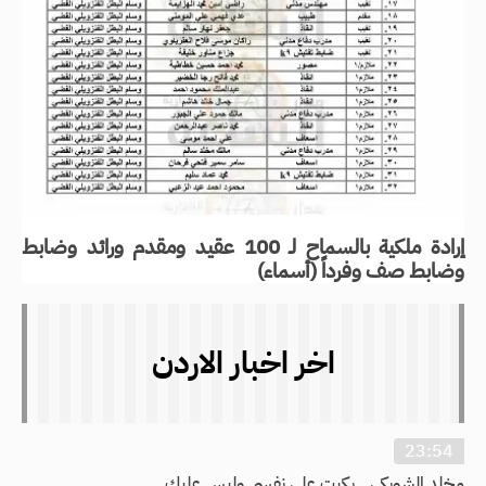
إرادة ملكية بالسماح لـ 100 عقيد ومقدم ورائد وضابط
وضابط صف وفرداً (أسماء)
اخر اخبار الاردن
23:54
مخلد الشوبكي.. بكيت على نفسي وليس عليك