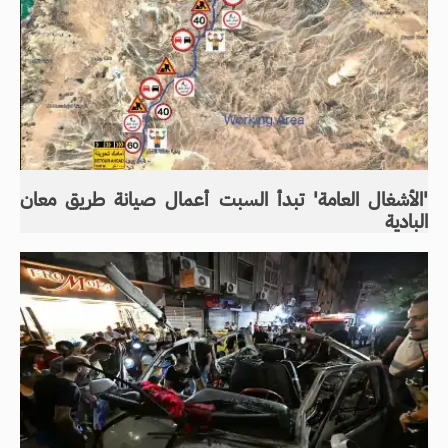
'الأشغال العامة' تبدأ السبت أعمال صيانة طريق معان
البادية