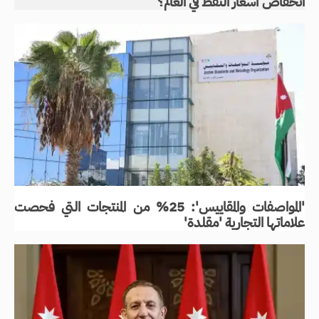
انخفاض أسعار النفط في العالم؟
'المواصفات والمقاييس': 25% من المنتجات التي فحصت
علاماتها التجارية 'مقلدة'