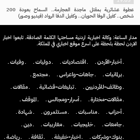
19:05
عطوة عشائرية بمقتل ماجدة العجارمة.. السماح بعودة 200
شخص.. كفيل الوفا الحويان.. وكفيل الدفا الرواد (فيديو وصور)
مدار الساعة: وكالة اخبارية اردنية مساحتها الكلمة الصادقة. تابعوا اخبار
الاردن لحظة بلحظة على اسرع موقع اخباري في المملكة.
ـ أخبار-الأردن ـ
ـ اقتصاديات ـ
ـ دوليات ـ
ـ وفيات ـ
ـ برلمانيات ـ
ـ جاهات-واعراس ـ
ـ مجتمع ـ
ـ وظائف-للأردنيين ـ
ـ تبليغات-قضائية ـ
ـ مقالات ـ
ـ مقالات-مختارة ـ
ـ أسرار-ومجالس ـ
ـ الموقف ـ
ـ أحزاب ـ
ـ مناسبات ـ
ـ مستثمرون ـ
ـ شهادة ـ
ـ جامعات ـ
ـ خليجيات ـ
ـ مغاربيات ـ
ـ دين ـ
ـ بنوك-وشركات ـ
ـ اخبار-خفيفة ـ
ـ ثقافة ـ
ـ رياضة ـ