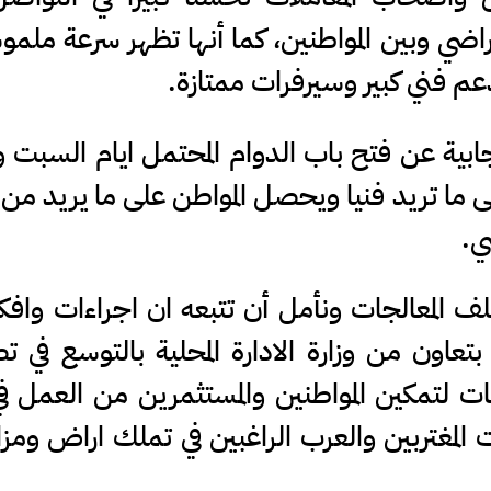
أراضي وبين المواطنين، كما أنها تظهر سرعة ملمو
دعم فني كبير وسيرفرات ممتازة.
ابية عن فتح باب الدوام المحتمل ايام السبت و
ى ما تريد فنيا ويحصل المواطن على ما يريد من
ي.
لف المعالجات ونأمل أن تتبعه ان اجراءات وافك
بتعاون من وزارة الادارة المحلية بالتوسع في 
ت لتمكين المواطنين والمستثمرين من العمل في
ت المغتربين والعرب الراغبين في تملك اراض ومزا