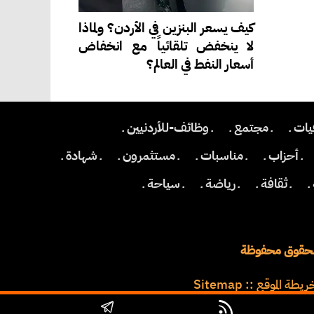
كيف يسعر البنزين في الأردن؟ ولماذا
لا ينخفض تلقائياً مع انخفاض
أسعار النفط في العالم؟
يات ـ
ـ مجتمع ـ
ـ وظائف-للأردنيين ـ
ـ أحزاب ـ
ـ مناسبات ـ
ـ مستثمرون ـ
ـ شهادة ـ
ـ
ـ ثقافة ـ
ـ رياضة ـ
ـ سياحة ـ
ريطة الموقع
::
Sitemap