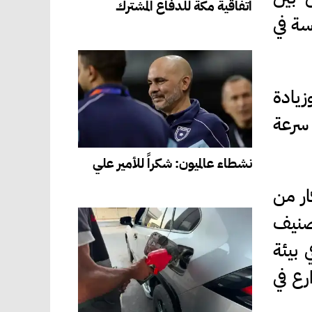
اتفاقية مكة للدفاع المشترك
سة في
زيادة
 سرعة
نشطاء عالميون: شكراً للأمير علي
ار من
تصنيف
 بيئة
رع في