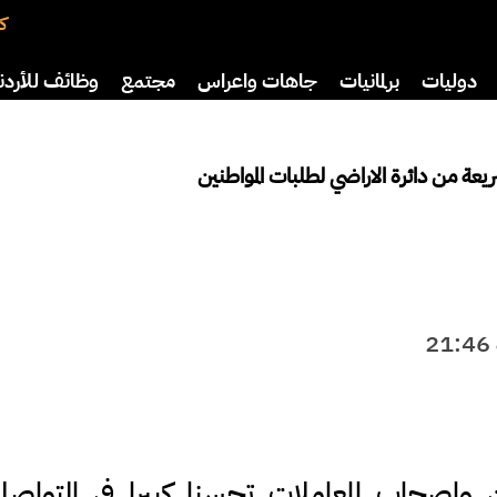
كت
دوليات
برلمانيات
جاهات واعراس
مجتمع
وظائف للأردن
افة
رياضة
سياحة
صحة وأسرة
يعة من دائرة الاراضي لطلبات المواطنين
ن واصحاب المعاملات تحسنا كبيرا في التواص