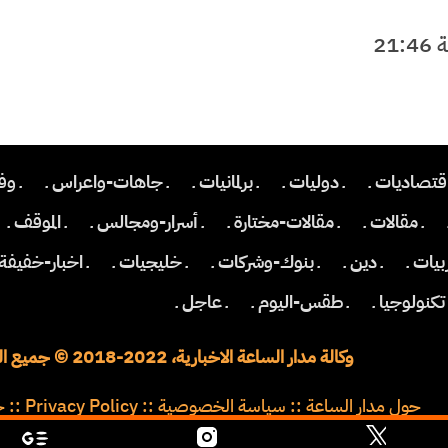
اقتصاديات ـ
ـ دوليات ـ
ـ برلمانيات ـ
ـ جاهات-واعراس ـ
ـ وف
ـ مقالات ـ
ـ مقالات-مختارة ـ
ـ أسرار-ومجالس ـ
ـ الموقف ـ
بيات ـ
ـ دين ـ
ـ بنوك-وشركات ـ
ـ خليجيات ـ
ـ اخبار-خفيفة 
 تكنولوجيا ـ
ـ طقس-اليوم ـ
ـ عاجل ـ
وكالة مدار الساعة الاخبارية، 2022-2018 © جميع الحقوق محفوظة
حول مدار الساعة
::
سياسة الخصوصية
::
Privacy Policy
::
خ