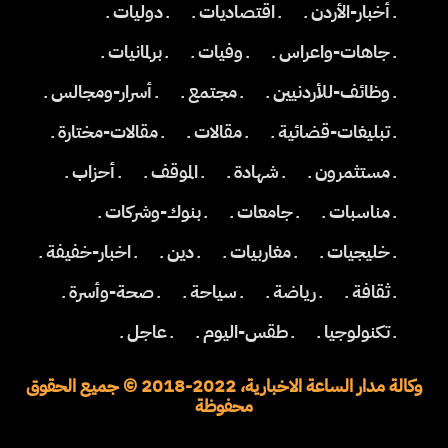
ـ أخبار-الأردن ـ
ـ اقتصاديات ـ
ـ دوليات ـ
ـ جاهات-واعراس ـ
ـ وفيات ـ
ـ برلمانيات ـ
ـ وظائف-للأردنيين ـ
ـ مجتمع ـ
ـ أسرار-ومجالس ـ
ـ تبليغات-قضائية ـ
ـ مقالات ـ
ـ مقالات-مختارة ـ
ـ مستثمرون ـ
ـ شهادة ـ
ـ الموقف ـ
ـ أحزاب ـ
ـ مناسبات ـ
ـ جامعات ـ
ـ بنوك-وشركات ـ
ـ خليجيات ـ
ـ مغاربيات ـ
ـ دين ـ
ـ اخبار-خفيفة ـ
ـ ثقافة ـ
ـ رياضة ـ
ـ سياحة ـ
ـ صحة-وأسرة ـ
ـ تكنولوجيا ـ
ـ طقس-اليوم ـ
ـ عاجل ـ
وكالة مدار الساعة الاخبارية، 2022-2018 © جميع الحقوق
محفوظة