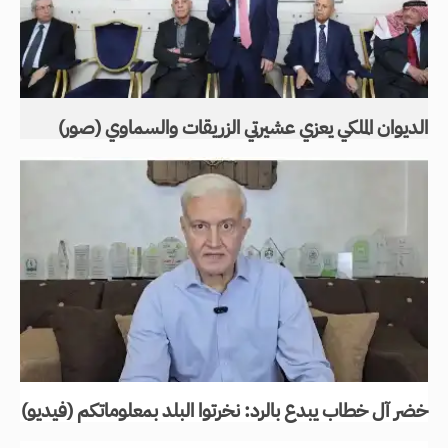
الديوان الملكي يعزي عشيرتي الزريقات والسماوي (صور)
خضر آل خطاب يبدع بالرد: نخرتوا البلد بمعلوماتكم (فيديو)