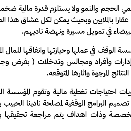
راكمي الحجم والنمو ولا يستلزم قدرة مالية ضخم
 عقارا بالملايين وبحيث يمكن لكل عشاق هذا ال
البيضاء في تمويل مسيرة ونهضة ناديهم.
سسة الوقف في عملها وحيازتها وانفاقها للمال ال
دارات وأفراد ومجالس وتدخلات ( بفرض وجو
ائج المرجوة واثارها المتوقعه.
يات احتياجات تغطية مالية وتقوم المؤسسة ال
تصميم البرامج الوقفية لمصلحة نادينا الحبيب 
خصصة وذات اهداف يتم مراجعة تحقيقها ب