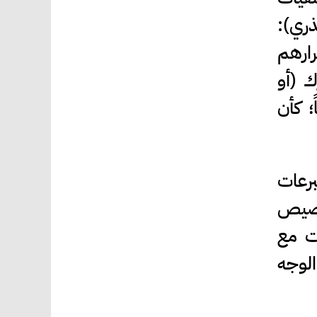
ذري):
ارهم
ك (أو
؛ كأن
برعات
تخصيص
ات مع
الوجه