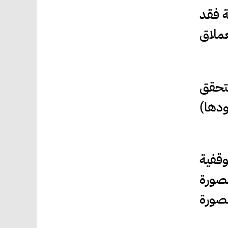
ة فقد
عملاق
متحقق
دها)
وقفية
بصورة
صورة