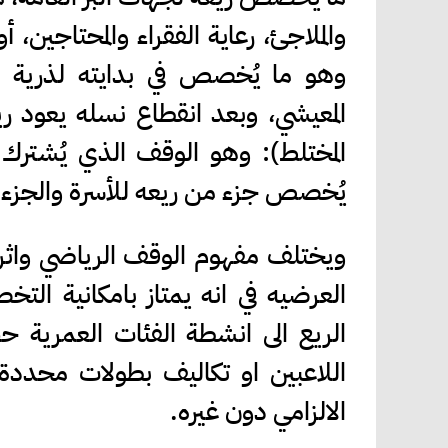
والملاجئ، رعاية الفقراء والمحتاجين،
وهو ما يُخصص في بدايته لذرية ال
المعيشي، وبعد انقطاع نسله يعود ريع
المختلط): وهو الوقف الذي يُشترك ف
يُخصص جزء من ريعه للأسرة والجزء ال
ويختلف مفهوم الوقف الرياضي واثره 
العرضيه في انه يمتاز بامكانية ال
الريع الى انشطة الفئات العمرية حص
اللاعبين او تكاليف بطولات محددة 
الالزامي دون غيره.