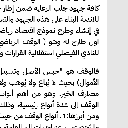
كافة جهود جلب الرعايه ضمن إطار
للاندية البناء على هذه الجهود والتع
في إنشاء وطرح نموذج اقتصاد ريا
اول طارح له وهو ( الوقف الرياضي
للنادي الفيصلي استقلالية القرارات وضم
فالوقف هو "حبس الأصل وتسبيل ا
الأموال) بحيث لا يُباع ولا يُوهب ول
مصارف الخير. وهو من أهم أبواب ا
الوقف إلى عدة أنواع رئيسية، وذلك 
ومن أبرزها:1. أنواع الوقف
ما يُخصص ريعه لجهات البر العامة، 