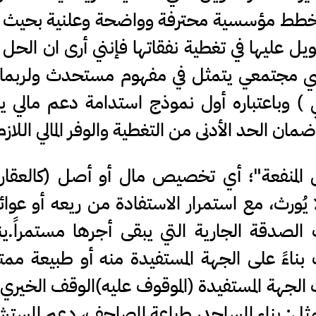
 خطط مؤسسية محترفة وواضحة وعلنية بحيث 
ويل عليها في تغطية نفقاتها فإنني أرى ان الحل
ضي مجتمعي يتمثل في مفهوم مستحدث ولربما 
 ) وباعتباره أول نموذج استدامة دعم مالي 
ان الحد الأدنى من التغطية والوفر المالي اللازم
لمنفعة"؛ أي تخصيص مال أو أصل (كالعقارا
ا يُورث، مع استمرار الاستفادة من ريعه أو عوائ
لصدقة الجارية التي يبقى أجرها مستمراً.ي
بناءً على الجهة المستفيدة منه أو طبيعة ممتل
 من حيث الجهة المستفيدة (الموقوف عليه)الوقف الخير
مثل: بناء المساجد، طباعة المصاحف، دعم المست