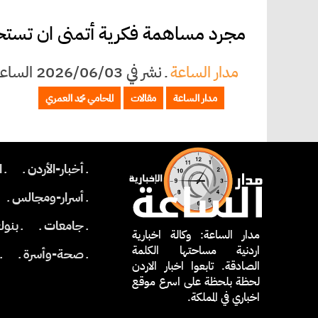
مجرد مساهمة فكرية أتمنى ان تستحق 
مدار الساعة
ـ
نشر في 2026/06/03 الساعة 17:01
مدار الساعة
مقالات
المحامي محمد العمري
ـ أخبار-الأردن ـ
ـ 
ـ أسرار-ومجالس ـ
ـ جامعات ـ
ـ بنو
مدار الساعة: وكالة اخبارية
اردنية مساحتها الكلمة
ـ صحة-وأسرة ـ
ـ
الصادقة. تابعوا اخبار الاردن
لحظة بلحظة على اسرع موقع
اخباري في المملكة.