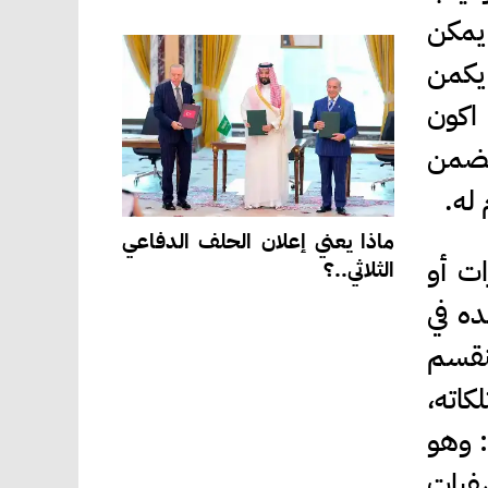
يمكن
 يكمن
اكون
يضمن
 له.
ماذا يعني إعلان الحلف الدفاعي
ت أو
الثلاثي..؟
ده في
نقسم
كاته،
ي: وهو
شفيات