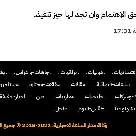
الإهتمام وان تجد لها حيز تنفيذ.
اقتصاديات ـ
ـ دوليات ـ
ـ برلمانيات ـ
ـ جاهات-واعراس ـ
ـ وف
ـ تبليغات-قضائية ـ
ـ مقالات ـ
ـ مقالات-مختارة ـ
ـ مستثمرون
ك-وشركات ـ
ـ خليجيات ـ
ـ مغاربيات ـ
ـ دين ـ
ـ اخبار-خفيفة 
 تكنولوجيا ـ
ـ طقس-اليوم ـ
ـ عاجل ـ
وكالة مدار الساعة الاخبارية، 2022-2018 © جميع الحقوق محفوظة