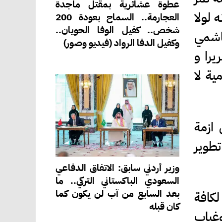
عطوة عشائرية بمقتل ماجدة
 لولا
العجارمة.. السماح بعودة 200
شخص.. كفيل الوفا الحويان..
هاشمي
وكفيل الدفا الرواد (فيديو وصور)
يرا و
ية لا
 ازمة
تطوير
وزير أردني سابق: الاتفاق الدفاعي
السعودي الباكستاني التركي.. ما
بعد السابع من آب لن يكون كما
لكافة
كان قبله
وغياب