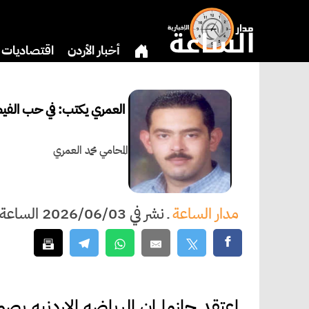
أخبار الأردن
اقتصاديات
بنوك وشركات
دين
ثق
العمري يكتب: في حب الفي
المحامي محمد العمري
مدار الساعة
ـ
نشر في 2026/06/03 الساعة 17:01
اعتقد جازما ان الرياضه الاردنيه بص