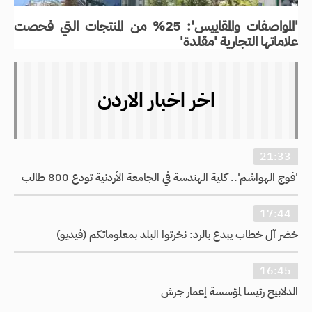
'المواصفات والمقاييس': 25% من المنتجات التي فحصت
علاماتها التجارية 'مقلدة'
اخر اخبار الاردن
21:33
'فوج الهواشم'.. كلية الهندسة في الجامعة الأردنية تودع 800 طالب
17:44
خضر آل خطاب يبدع بالرد: نخرتوا البلد بمعلوماتكم (فيديو)
16:45
الدلابيح رئيسا لمؤسسة إعمار جرش