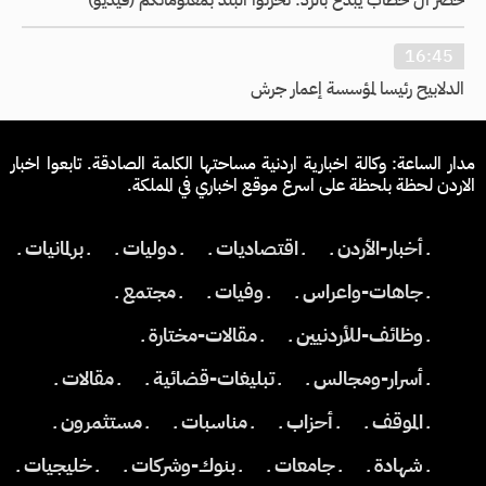
خضر آل خطاب يبدع بالرد: نخرتوا البلد بمعلوماتكم (فيديو)
16:45
الدلابيح رئيسا لمؤسسة إعمار جرش
مدار الساعة: وكالة اخبارية اردنية مساحتها الكلمة الصادقة. تابعوا اخبار
الاردن لحظة بلحظة على اسرع موقع اخباري في المملكة.
ـ أخبار-الأردن ـ
ـ اقتصاديات ـ
ـ دوليات ـ
ـ برلمانيات ـ
ـ جاهات-واعراس ـ
ـ وفيات ـ
ـ مجتمع ـ
ـ وظائف-للأردنيين ـ
ـ مقالات-مختارة ـ
ـ أسرار-ومجالس ـ
ـ تبليغات-قضائية ـ
ـ مقالات ـ
ـ الموقف ـ
ـ أحزاب ـ
ـ مناسبات ـ
ـ مستثمرون ـ
ـ شهادة ـ
ـ جامعات ـ
ـ بنوك-وشركات ـ
ـ خليجيات ـ