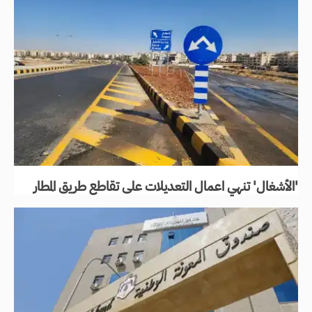
'الأشغال' تنهي اعمال التعديلات على تقاطع طريق المطار