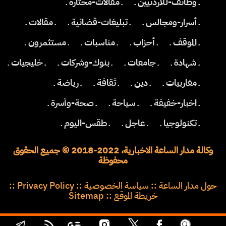
ـ وظائف-للأردنيين ـ
ـ مقالات-مختارة ـ
ـ أسرار-ومجالس ـ
ـ تبليغات-قضائية ـ
ـ مقالات ـ
ـ الموقف ـ
ـ أحزاب ـ
ـ مناسبات ـ
ـ مستثمرون ـ
ـ شهادة ـ
ـ جامعات ـ
ـ بنوك-وشركات ـ
ـ خليجيات ـ
ـ مغاربيات ـ
ـ دين ـ
ـ ثقافة ـ
ـ رياضة ـ
ـ اخبار-خفيفة ـ
ـ سياحة ـ
ـ صحة-وأسرة ـ
ـ تكنولوجيا ـ
ـ عاجل ـ
ـ طقس-اليوم ـ
وكالة مدار الساعة الاخبارية، 2022-2018 © جميع الحقوق
محفوظة
حول مدار الساعة
::
سياسة الخصوصية
::
Privacy Policy
::
خريطة الموقع
::
Sitemap