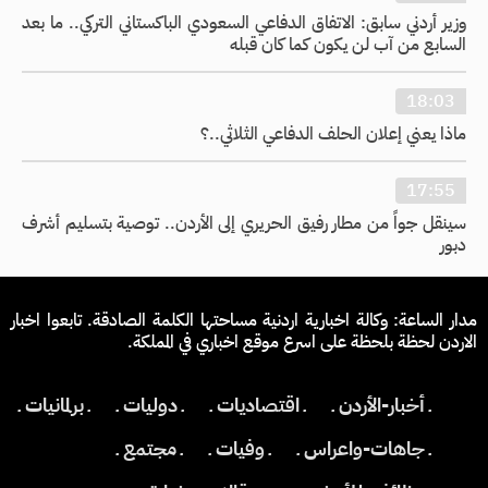
وزير أردني سابق: الاتفاق الدفاعي السعودي الباكستاني التركي.. ما بعد
السابع من آب لن يكون كما كان قبله
18:03
ماذا يعني إعلان الحلف الدفاعي الثلاثي..؟
17:55
سينقل جواً من مطار رفيق الحريري إلى الأردن.. توصية بتسليم أشرف
دبور
مدار الساعة: وكالة اخبارية اردنية مساحتها الكلمة الصادقة. تابعوا اخبار
الاردن لحظة بلحظة على اسرع موقع اخباري في المملكة.
ـ أخبار-الأردن ـ
ـ اقتصاديات ـ
ـ دوليات ـ
ـ برلمانيات ـ
ـ جاهات-واعراس ـ
ـ وفيات ـ
ـ مجتمع ـ