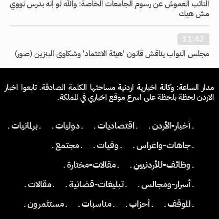
النائب العموش عن رسوم الجامعات الخاصة: والله لو إنه بدرس نووي
مش هيك
11:42
مجلس النواب يناقش قانون 'هيئة الاعتماد' وشكاوى البنزين (صور)
مدار الساعة: وكالة اخبارية اردنية مساحتها الكلمة الصادقة. تابعوا اخبار
الاردن لحظة بلحظة على اسرع موقع اخباري في المملكة.
ـ أخبار-الأردن ـ
ـ اقتصاديات ـ
ـ دوليات ـ
ـ برلمانيات ـ
ـ جاهات-واعراس ـ
ـ وفيات ـ
ـ مجتمع ـ
ـ وظائف-للأردنيين ـ
ـ مقالات-مختارة ـ
ـ أسرار-ومجالس ـ
ـ تبليغات-قضائية ـ
ـ مقالات ـ
ـ الموقف ـ
ـ أحزاب ـ
ـ مناسبات ـ
ـ مستثمرون ـ