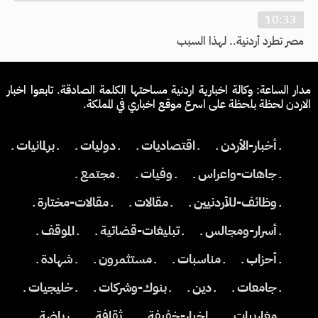
10:33
مصر تطرد أردنية.. لهذا السبب
مدار الساعة: وكالة اخبارية اردنية مساحتها الكلمة الصادقة. تابعوا اخبار
الاردن لحظة بلحظة على اسرع موقع اخباري في المملكة.
ـ أخبار-الأردن ـ
ـ اقتصاديات ـ
ـ دوليات ـ
ـ برلمانيات ـ
ـ جاهات-واعراس ـ
ـ وفيات ـ
ـ مجتمع ـ
ـ وظائف-للأردنيين ـ
ـ مقالات ـ
ـ مقالات-مختارة ـ
ـ أسرار-ومجالس ـ
ـ تبليغات-قضائية ـ
ـ الموقف ـ
ـ أحزاب ـ
ـ مناسبات ـ
ـ مستثمرون ـ
ـ شهادة ـ
ـ جامعات ـ
ـ دين ـ
ـ بنوك-وشركات ـ
ـ خليجيات ـ
ـ مغاربيات ـ
ـ اخبار-خفيفة ـ
ـ ثقافة ـ
ـ رياضة ـ