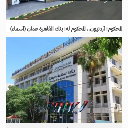
المحكوم: أردنيون.. المحكوم له: بنك القاهرة عمان (أسماء)