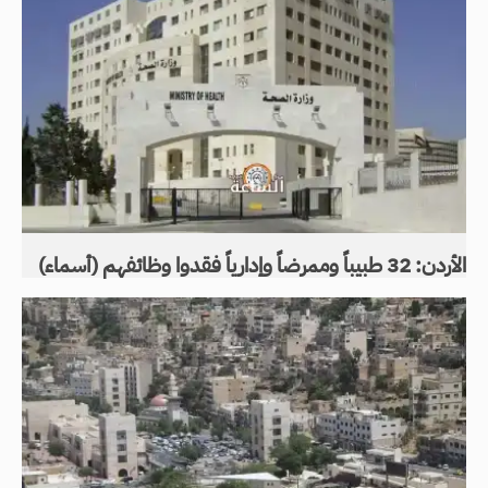
الأردن: 32 طبيباً وممرضاً وإدارياً فقدوا وظائفهم (أسماء)