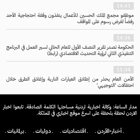
14:43
موظفو مجمع الملك الحسين للأعمال ينفذون وقفة احتجاجية الأحد
رفضاً لفرض رسوم على المواقف
14:36
الحكومة تصدر تقرير النصف الأول للعام الحالي لسير العمل في البرنامج
التنفيذي الثاني لرؤية التحديث الاقتصادي (رابط)
11:34
الأمن العام يحذر من إطلاق العيارات النارية وإغلاق الطرق خلال
احتفالات 'التوجيهي'
مدار الساعة: وكالة اخبارية اردنية مساحتها الكلمة الصادقة. تابعوا اخبار
الاردن لحظة بلحظة على اسرع موقع اخباري في المملكة.
ـ أخبار-الأردن ـ
ـ اقتصاديات ـ
ـ دوليات ـ
ـ برلمانيات ـ