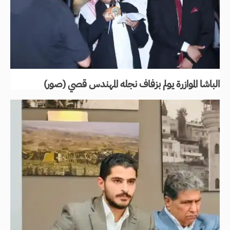
الباشا الموازرة يولم بزفاف نجله المهندس قصي (صور)