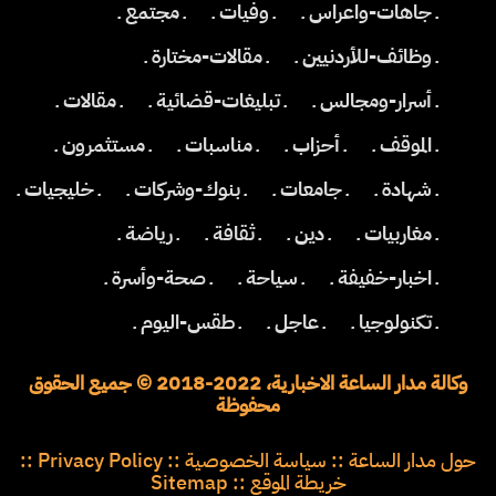
ـ جاهات-واعراس ـ
ـ وفيات ـ
ـ مجتمع ـ
ـ وظائف-للأردنيين ـ
ـ مقالات-مختارة ـ
ـ أسرار-ومجالس ـ
ـ تبليغات-قضائية ـ
ـ مقالات ـ
ـ الموقف ـ
ـ أحزاب ـ
ـ مناسبات ـ
ـ مستثمرون ـ
ـ شهادة ـ
ـ جامعات ـ
ـ بنوك-وشركات ـ
ـ خليجيات ـ
ـ مغاربيات ـ
ـ دين ـ
ـ ثقافة ـ
ـ رياضة ـ
ـ اخبار-خفيفة ـ
ـ سياحة ـ
ـ صحة-وأسرة ـ
ـ تكنولوجيا ـ
ـ عاجل ـ
ـ طقس-اليوم ـ
وكالة مدار الساعة الاخبارية، 2022-2018 © جميع الحقوق
محفوظة
حول مدار الساعة
::
سياسة الخصوصية
::
Privacy Policy
::
خريطة الموقع
::
Sitemap