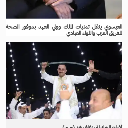
العيسوي ينقل تمنيات الملك وولي العهد بموفور الصحة
للفريق العزب واللواء العبادي
أفراح الخلايلة بزفاف محمد (صور)