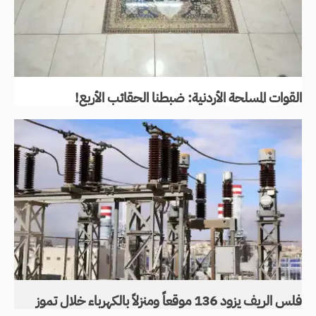
القوات المسلحة الأردنية: ضبطنا الحقائب الأربع!
فلس الريف يزود 136 موقعاً ومنزلاً بالكهرباء خلال تموز