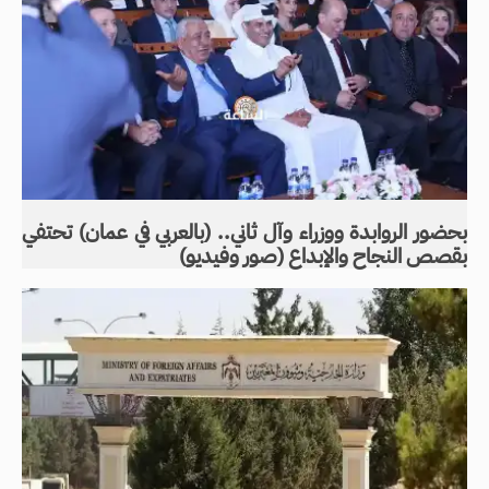
بحضور الروابدة ووزراء وآل ثاني.. (بالعربي في عمان) تحتفي
بقصص النجاح والإبداع (صور وفيديو)