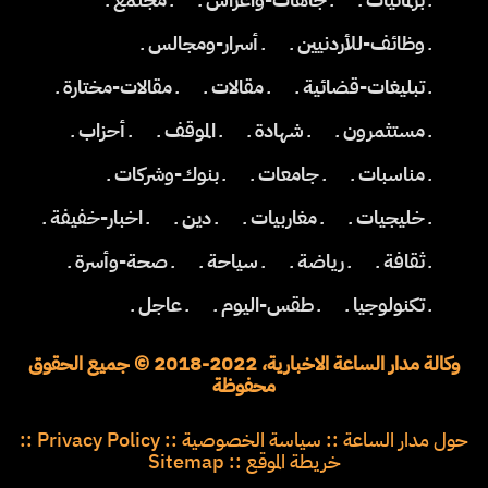
ـ وظائف-للأردنيين ـ
ـ أسرار-ومجالس ـ
ـ تبليغات-قضائية ـ
ـ مقالات ـ
ـ مقالات-مختارة ـ
ـ مستثمرون ـ
ـ شهادة ـ
ـ الموقف ـ
ـ أحزاب ـ
ـ مناسبات ـ
ـ جامعات ـ
ـ بنوك-وشركات ـ
ـ خليجيات ـ
ـ مغاربيات ـ
ـ دين ـ
ـ اخبار-خفيفة ـ
ـ ثقافة ـ
ـ رياضة ـ
ـ سياحة ـ
ـ صحة-وأسرة ـ
ـ تكنولوجيا ـ
ـ طقس-اليوم ـ
ـ عاجل ـ
وكالة مدار الساعة الاخبارية، 2022-2018 © جميع الحقوق
محفوظة
حول مدار الساعة
::
سياسة الخصوصية
::
Privacy Policy
::
خريطة الموقع
::
Sitemap