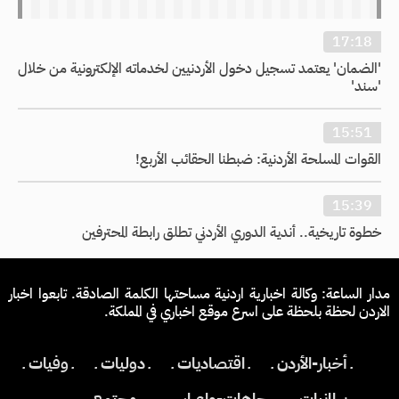
17:18
'الضمان' يعتمد تسجيل دخول الأردنيين لخدماته الإلكترونية من خلال
'سند'
15:51
القوات المسلحة الأردنية: ضبطنا الحقائب الأربع!
15:39
خطوة تاريخية.. أندية الدوري الأردني تطلق رابطة المحترفين
مدار الساعة: وكالة اخبارية اردنية مساحتها الكلمة الصادقة. تابعوا اخبار
الاردن لحظة بلحظة على اسرع موقع اخباري في المملكة.
ـ أخبار-الأردن ـ
ـ اقتصاديات ـ
ـ دوليات ـ
ـ وفيات ـ
ـ برلمانيات ـ
ـ جاهات-واعراس ـ
ـ مجتمع ـ