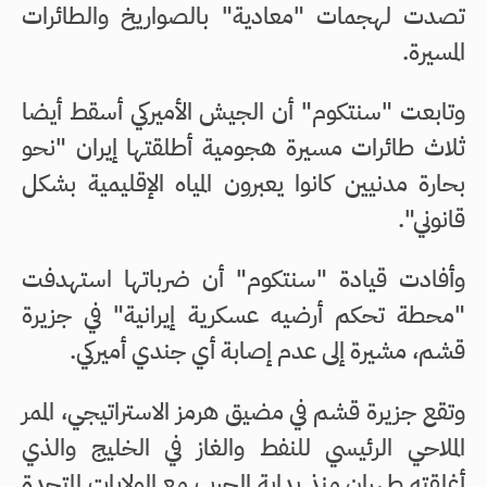
تصدت لهجمات "معادية" بالصواريخ والطائرات
المسيرة.
وتابعت "سنتكوم" أن الجيش الأميركي أسقط أيضا
ثلاث طائرات مسيرة هجومية أطلقتها إيران "نحو
بحارة مدنيين كانوا يعبرون المياه الإقليمية بشكل
قانوني".
وأفادت قيادة "سنتكوم" أن ضرباتها استهدفت
"محطة تحكم أرضيه عسكرية إيرانية" في جزيرة
قشم، مشيرة إلى عدم إصابة أي جندي أميركي.
وتقع جزيرة قشم في مضيق هرمز الاستراتيجي، الممر
الملاحي الرئيسي للنفط والغاز في الخليج والذي
أغلقته طهران منذ بداية الحرب مع الولايات المتحدة