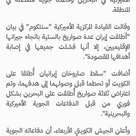
المنطقة.
وقالت القيادة المركزية الأميركية "سنتكوم" في بيان
"أطلقت إيران عدة صواريخ بالستية باتجاه جيرانها
الإقليميين، إلا أنها فشلت جميعها في إصابة
أهدافها المقصودة".
أضافت "سقط صاروخان إيرانيان أُطلقا على
الكويت أو تحطما قبل وصولهما إلى هدفهما، وتم
اعتراض ثلاثة صواريخ أُطلقت على البحرين بشكل
فوري من قبل الدفاعات الجوية الأميركية
والبحرينية".
وأعلن الجيش الكويتي الأربعاء، أن دفاعاته الجوية