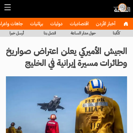
أخبار الأردن
اقتصاديات
دوليات
برلمانيات
جاهات واعر
كتَّابنا
حول مدار الساعة
اتصل بنا
أرسل خبرا
الجيش الأميركي يعلن اعتراض صواريخ
وطائرات مسيرة إيرانية في الخليج