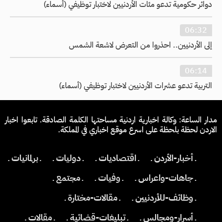
دوائر حكومية تدعو مئات الأردنيين لاختبار توظيفي (أسماء)
06:32
إلى الأردنيين.. احذروا من التعرض لاشعة الشمس
06:14
التربية تدعو عشرات الأردنيين لاختبار توظيفي (أسماء)
مدار الساعة: وكالة اخبارية اردنية مساحتها الكلمة الصادقة. تابعوا اخبار
الاردن لحظة بلحظة على اسرع موقع اخباري في المملكة.
ـ أخبار-الأردن ـ
ـ اقتصاديات ـ
ـ دوليات ـ
ـ برلمانيات ـ
ـ جاهات-واعراس ـ
ـ وفيات ـ
ـ مجتمع ـ
ـ وظائف-للأردنيين ـ
ـ مقالات-مختارة ـ
ـ أسرار-ومجالس ـ
ـ تبليغات-قضائية ـ
ـ مقالات ـ