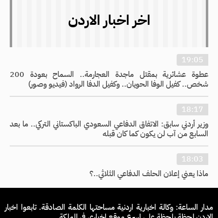
اخر اخبار الاردن
19:05
عطوة عشائرية بمقتل ماجدة العجارمة.. السماح بعودة 200
شخص.. كفيل الوفا الحويان.. وكفيل الدفا الرواد (فيديو وصور)
18:17
وزير أردني سابق: الاتفاق الدفاعي السعودي الباكستاني التركي.. ما بعد
السابع من آب لن يكون كما كان قبله
18:03
ماذا يعني إعلان الحلف الدفاعي الثلاثي..؟
مدار الساعة: وكالة اخبارية اردنية مساحتها الكلمة الصادقة. تابعوا اخبار
الاردن لحظة بلحظة على اسرع موقع اخباري في المملكة.