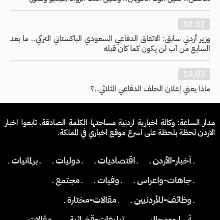
18:17
وزير أردني سابق: الاتفاق الدفاعي السعودي الباكستاني التركي.. ما بعد
السابع من آب لن يكون كما كان قبله
18:03
ماذا يعني إعلان الحلف الدفاعي الثلاثي..؟
مدار الساعة: وكالة اخبارية اردنية مساحتها الكلمة الصادقة. تابعوا اخبار
الاردن لحظة بلحظة على اسرع موقع اخباري في المملكة.
ـ أخبار-الأردن ـ
ـ اقتصاديات ـ
ـ دوليات ـ
ـ برلمانيات ـ
ـ جاهات-واعراس ـ
ـ وفيات ـ
ـ مجتمع ـ
ـ وظائف-للأردنيين ـ
ـ مقالات-مختارة ـ
ـ أسرار-ومجالس ـ
ـ تبليغات-قضائية ـ
ـ مقالات ـ