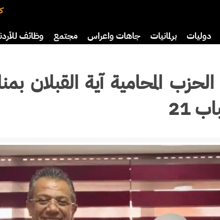
كت
دوليات
برلمانيات
جاهات واعراس
مجتمع
وظائف للأردن
اضة
ثقافة
سياحة
صحة وأسرة
لحزب المحامية آية القبلان بمن
 21