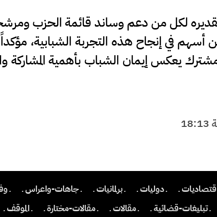
قديره لكل من دعم وساند قائمة الحزب ومرشح
س شباب 21، ولكل من أسهم في إنجاح هذه التجربة الشبابية، مؤكدا
رك يعكس إيمان الشباب بأهمية المشاركة وا
اقتصاديات ـ
ـ دوليات ـ
ـ برلمانيات ـ
ـ جاهات-واعراس ـ
ـ وف
ـ تبليغات-قضائية ـ
ـ مقالات ـ
ـ مقالات-مختارة ـ
ـ الموقف ـ