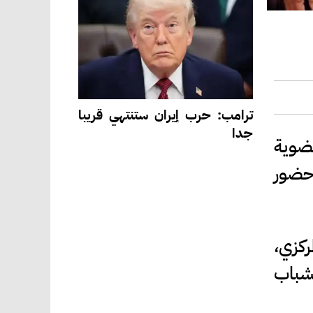
ترامب: حرب إيران ستنتهي قريبا
جدا
عضوية
س حضور
ركزي،
شباب