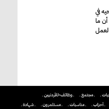
يه في
ً أن ما
لعمل
يات ـ
ـ مجتمع ـ
ـ وظائف-للأردنيين ـ
ـ أحزاب ـ
ـ مناسبات ـ
ـ مستثمرون ـ
ـ شهادة ـ