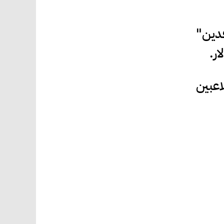
سود الرافدين"
اعبين