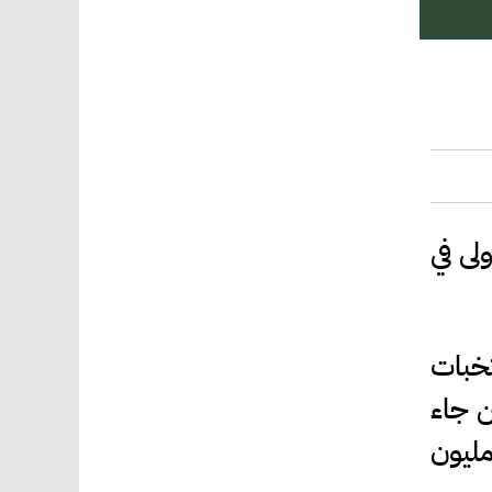
للمرة الأولى في
خبات
ن دولار، في حين جاء
اء" في المرتبة الثانية بـ264.94 مليون دولار، ثم "الفراعنة" بـ158.4 مليون