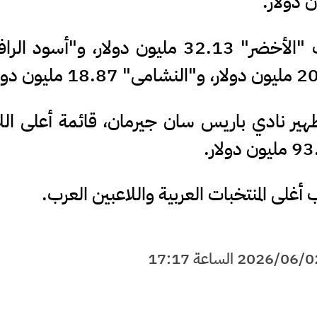
في حين تقدر القيمة السوقية لمنتخب "الأخضر" 32.13 مليون دولار، و"أ
هير نادي باريس سان جيرمان، قائمة أعلى الل
أغلى المنتخبات العربية واللاعبين العرب.