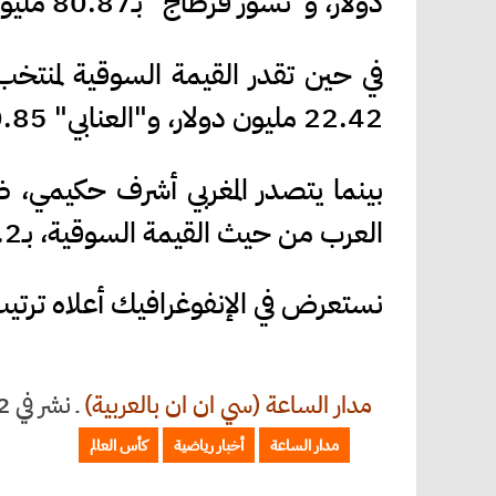
دولار، و"نسور قرطاج" بـ80.87 مليون دولار.
22.42 مليون دولار، و"العنابي" 20.85 مليون دولار، و"النشامى" 18.87 مليون دولار.
بينما يتصدر المغربي أشرف حكيمي، ظ
العرب من حيث القيمة السوقية، بـ93.2 مليون دولار.
نستعرض في الإنفوغرافيك أعلاه ترتيب 
مدار الساعة (سي ان ان بالعربية)
ـ
نشر في 2026/06/02 الساعة 17:17
مدار الساعة
أخبار رياضية
كأس العالم