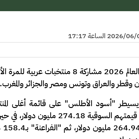
مدار الساعة - ستشهد نسخة كأس العالم 2026 مشاركة 8 منتخبات عربية 
دن وقطر والعراق وتونس ومصر والجزائر والمغرب.
سيطر "أسود الأطلس" على قائمة أغلى المنت
العربية المشاركة في المونديال، إذ بلغت قيمتهم السوقية 274.18 مليو
"محاربو الصحر