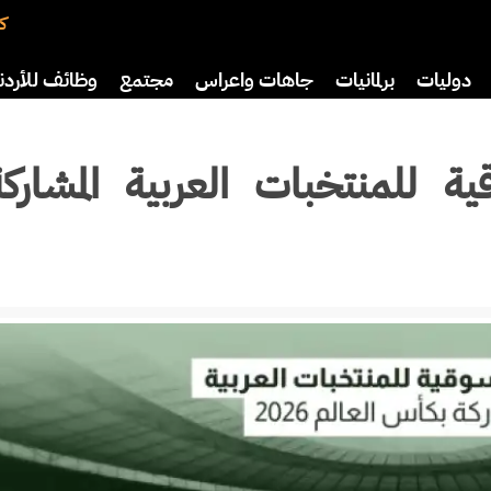
كت
دوليات
برلمانيات
جاهات واعراس
مجتمع
وظائف للأردن
افة
رياضة
سياحة
صحة وأسرة
 للمنتخبات العربية المشاركة