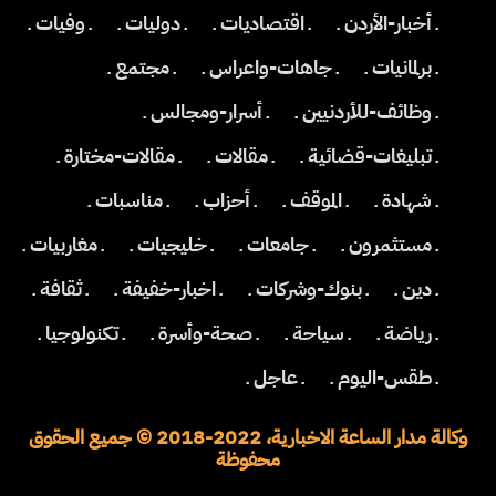
ـ أخبار-الأردن ـ
ـ اقتصاديات ـ
ـ دوليات ـ
ـ وفيات ـ
ـ برلمانيات ـ
ـ جاهات-واعراس ـ
ـ مجتمع ـ
ـ وظائف-للأردنيين ـ
ـ أسرار-ومجالس ـ
ـ تبليغات-قضائية ـ
ـ مقالات ـ
ـ مقالات-مختارة ـ
ـ شهادة ـ
ـ الموقف ـ
ـ أحزاب ـ
ـ مناسبات ـ
ـ مستثمرون ـ
ـ جامعات ـ
ـ خليجيات ـ
ـ مغاربيات ـ
ـ دين ـ
ـ بنوك-وشركات ـ
ـ اخبار-خفيفة ـ
ـ ثقافة ـ
ـ رياضة ـ
ـ سياحة ـ
ـ صحة-وأسرة ـ
ـ تكنولوجيا ـ
ـ طقس-اليوم ـ
ـ عاجل ـ
وكالة مدار الساعة الاخبارية، 2022-2018 © جميع الحقوق
محفوظة