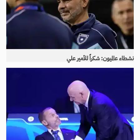
نشطاء عالميون: شكراً للأمير علي