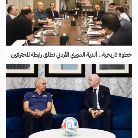
خطوة تاريخية.. أندية الدوري الأردني تطلق رابطة المحترفين