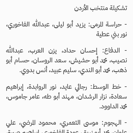
تشكيلة منتخب الأردن
- حراسة المرمى: يزيد أبو ليلى، عبدالله الفاخوري،
نور بني عطية
- الدفاع: إحسان حداد، يزن العرب، عبدالله
نصيب، محمد أبو حشيش، سعد الروسان، حسام أبو
ذهب، محمد أبو الندي، سليم عبيد، أنس بدوي.
- خط الوسط: رجائي عايد، نور الروابدة، إبراهيم
سعادة، نزار الرشدان، مهند أبو طه، عامر جاموس،
محمد الداوود.
- الهجوم: موسى التعمري، محمود المرضي، علي
علوان، محمد أبو زريق، عودة الفاخوري، إبراهيم صبرة،