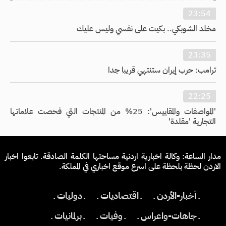
23:54
مخلد الشوبكي.. بكيت على نفسي وليس عليك
23:35
ترامب: حرب إيران ستنتهي قريبا جدا
22:25
'المواصفات والمقاييس': 25% من المنتجات التي فحصت علاماتها
التجارية 'مقلدة'
مدار الساعة: وكالة اخبارية اردنية مساحتها الكلمة الصادقة. تابعوا اخبار
الاردن لحظة بلحظة على اسرع موقع اخباري في المملكة.
ـ أخبار-الأردن ـ
ـ اقتصاديات ـ
ـ دوليات ـ
ـ جاهات-واعراس ـ
ـ وفيات ـ
ـ برلمانيات ـ