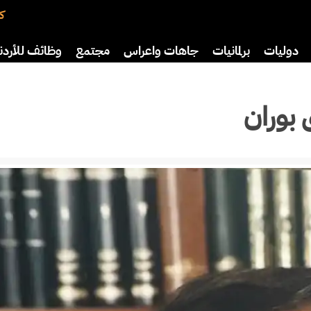
كت
دوليات
برلمانيات
جاهات واعراس
مجتمع
وظائف للأردن
اضة
ثقافة
سياحة
صحة وأسرة
ق بوران