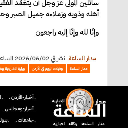
‏سائلين المولى عز وجل أن يتغمّد ال
أهله وذويه وزملاءه جميل الصبر وحس
‏وإنّا لله وإنّا إليه راجعون
مدار الساعة
ـ
نشر في 2026/06/02 الساعة 13:49
مدار الساعة
وفيات اليوم في الأردن
وزارة الخارجية وش
ـ أخبار-الأردن ـ
ـ 
ـ أسرار-ومجالس ـ
ـ جامعات ـ
ـ بنو
مدار الساعة: وكالة اخبارية