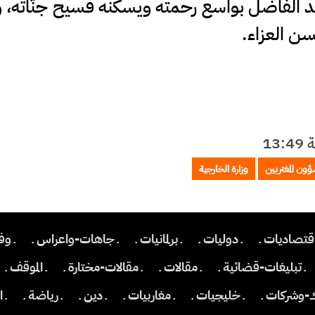
فقيد الفاضل بواسع رحمته ويسكنه فسيح جنّاته، 
ن العزاء.
ؤون المغتربين
وزارة الخارجية
اقتصاديات ـ
ـ دوليات ـ
ـ برلمانيات ـ
ـ جاهات-واعراس ـ
ـ وف
ـ تبليغات-قضائية ـ
ـ مقالات ـ
ـ مقالات-مختارة ـ
ـ الموقف ـ
ك-وشركات ـ
ـ خليجيات ـ
ـ مغاربيات ـ
ـ دين ـ
ـ رياضة ـ
ـ 