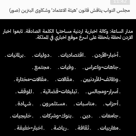
11:42
مجلس النواب يناقش قانون 'هيئة الاعتماد' وشكاوى البنزين (صور)
مدار الساعة: وكالة اخبارية اردنية مساحتها الكلمة الصادقة. تابعوا اخبار
الاردن لحظة بلحظة على اسرع موقع اخباري في المملكة.
ـ أخبار-الأردن ـ
ـ اقتصاديات ـ
ـ دوليات ـ
ـ برلمانيات ـ
ـ جاهات-واعراس ـ
ـ وفيات ـ
ـ مجتمع ـ
ـ وظائف-للأردنيين ـ
ـ مقالات ـ
ـ مقالات-مختارة ـ
ـ أسرار-ومجالس ـ
ـ تبليغات-قضائية ـ
ـ الموقف ـ
ـ أحزاب ـ
ـ مناسبات ـ
ـ مستثمرون ـ
ـ شهادة ـ
ـ جامعات ـ
ـ دين ـ
ـ بنوك-وشركات ـ
ـ خليجيات ـ
ـ مغاربيات ـ
ـ ثقافة ـ
ـ رياضة ـ
ـ اخبار-خفيفة ـ