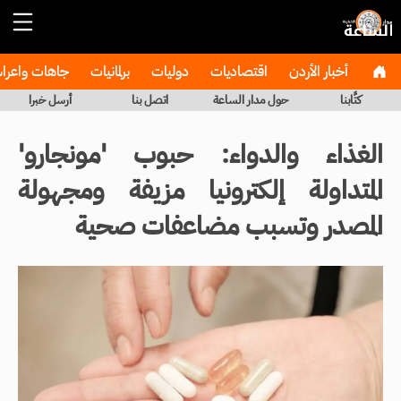
أخبار الأردن
اقتصاديات
دوليات
برلمانيات
جاهات واعر
كتَّابنا
حول مدار الساعة
اتصل بنا
أرسل خبرا
الغذاء والدواء: حبوب 'مونجارو'
المتداولة إلكترونيا مزيفة ومجهولة
المصدر وتسبب مضاعفات صحية