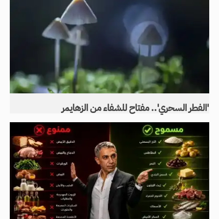
'الفطر السحري'.. مفتاح للشفاء من الزهايمر