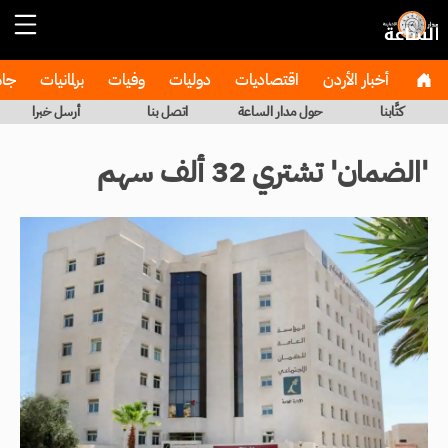
أخبار الأردن
اقتصاديات
دوليات
وفيات
برلمانيات
جا
كتَّابنا
حول مدار الساعة
اتصل بنا
أرسل خبرا
'الضمان' تشتري 32 ألف سهم