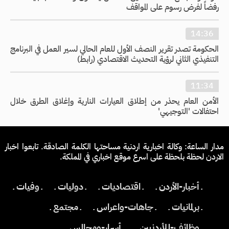
رفضاً لفرض رسوم على المواقف
14:36
الحكومة تصدر تقرير النصف الأول للعام الحالي لسير العمل في البرنامج
التنفيذي الثاني لرؤية التحديث الاقتصادي (رابط)
11:34
الأمن العام يحذر من إطلاق العيارات النارية وإغلاق الطرق خلال
احتفالات 'التوجيهي'
مدار الساعة: وكالة اخبارية اردنية مساحتها الكلمة الصادقة. تابعوا اخبار
الاردن لحظة بلحظة على اسرع موقع اخباري في المملكة.
ـ أخبار-الأردن ـ
ـ اقتصاديات ـ
ـ دوليات ـ
ـ وفيات ـ
ـ برلمانيات ـ
ـ جاهات-واعراس ـ
ـ مجتمع ـ
ـ وظائف-للأردنيين ـ
ـ أسرار-ومجالس ـ