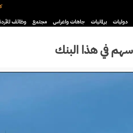
كت
دوليات
برلمانيات
جاهات واعراس
مجتمع
وظائف للأردن
افة
رياضة
سياحة
صحة وأسرة