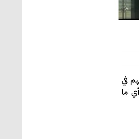
ساعة أن فارس ميشيل الصايغ اشترى 700,000 سهم في
 الأردني ليصبح مجموع ما يمتلكه من أسهم البنك 9,150,000 أي ما