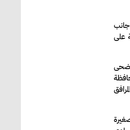
 جانب
ة على
لأضحى
حافظة
مرافق
صغيرة