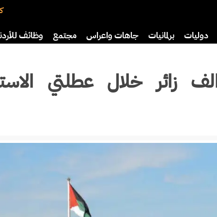
كت
دوليات
برلمانيات
جاهات واعراس
مجتمع
وظائف للأردن
اضة
ثقافة
سياحة
صحة وأسرة
قبة تستقبل 136 الف زائر خلال عطلتي الاس