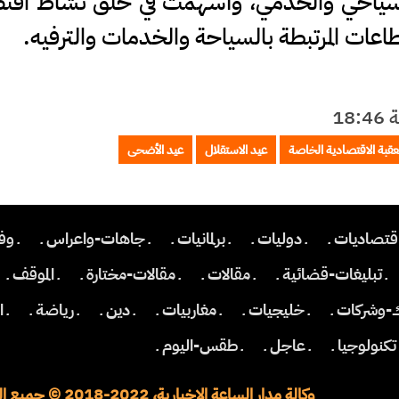
 السياحي والخدمي، وأسهمت في خلق نشاط اقت
عات المرتبطة بالسياحة والخدمات والترفيه.
قبة الاقتصادية الخاصة
عيد الاستقلال
عيد الأضحى
اقتصاديات ـ
ـ دوليات ـ
ـ برلمانيات ـ
ـ جاهات-واعراس ـ
ـ وف
ـ تبليغات-قضائية ـ
ـ مقالات ـ
ـ مقالات-مختارة ـ
ـ الموقف ـ
ك-وشركات ـ
ـ خليجيات ـ
ـ مغاربيات ـ
ـ دين ـ
ـ رياضة ـ
ـ 
 تكنولوجيا ـ
ـ عاجل ـ
ـ طقس-اليوم ـ
وكالة مدار الساعة الاخبارية، 2022-2018 © جميع الحقوق محفوظة