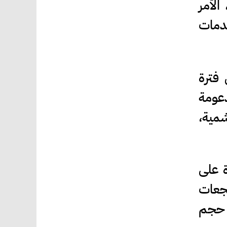
ة العطلة، الأمر
خدمات
 فترة
عومة
شمية،
ة على
تجعات
ة حجم