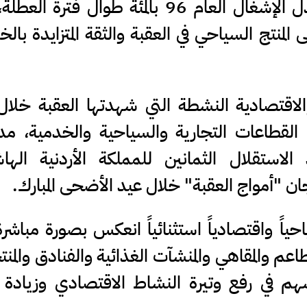
ثاني وثالث أيام العيد، فيما بلغ معدل الإشغال العام 96 بالمئة طوال فتر
منتج السياحي في العقبة والثقة المتزايدة بال
والاقتصادية النشطة التي شهدتها العقبة خلال
قطاعات التجارية والسياحية والخدمية، مد
الاستقلال الثمانين للمملكة الأردنية الها
جان "أمواج العقبة" خلال عيد الأضحى المبارك.
اً واقتصادياً استثنائياً انعكس بصورة مباشر
لمطاعم والمقاهي والمنشآت الغذائية والفنادق والمن
 أسهم في رفع وتيرة النشاط الاقتصادي وزياد