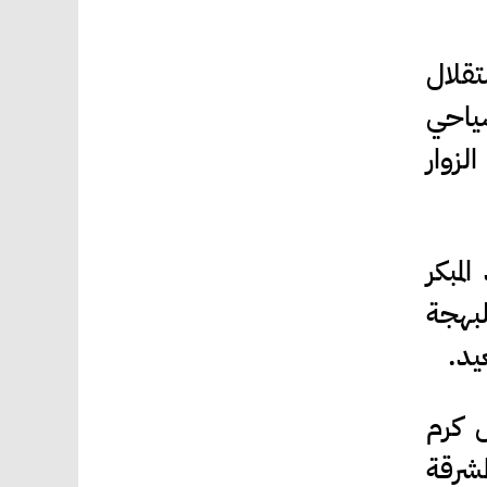
تقلال
سياحي
لزوار
لمبكر
لبهجة
يد.
ل كرم
مشرقة