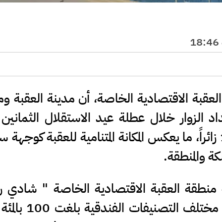
عقبة الاقتصادية الخاصة، أن مدينة العقبة و
داد الزوار خلال عطلة عيد الاستقلال الثمانين
الأضحى المبارك، باستقبال 136,546 زائراً، ما يعكس المكانة المتنامية للعقبة كوج
ة والمنطقة.
قة العقبة الاقتصادية الخاصة " شادي ر
المجالي، إن نسب الإشغال الفندقي في مختل