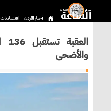
أخبار الأردن
اقتصاديات
بنوك وشركات
دين
ري
الع
والأضحى