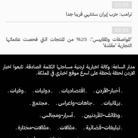
23:35
ترامب: حرب إيران ستنتهي قريبا جدا
22:25
'المواصفات والمقاييس': 25% من المنتجات التي فحصت علاماتها
التجارية 'مقلدة'
مدار الساعة: وكالة اخبارية اردنية مساحتها الكلمة الصادقة. تابعوا اخبار
الاردن لحظة بلحظة على اسرع موقع اخباري في المملكة.
ـ أخبار-الأردن ـ
ـ اقتصاديات ـ
ـ دوليات ـ
ـ وفيات ـ
ـ برلمانيات ـ
ـ جاهات-واعراس ـ
ـ مجتمع ـ
ـ وظائف-للأردنيين ـ
ـ أسرار-ومجالس ـ
ـ تبليغات-قضائية ـ
ـ مقالات ـ
ـ مقالات-مختارة ـ