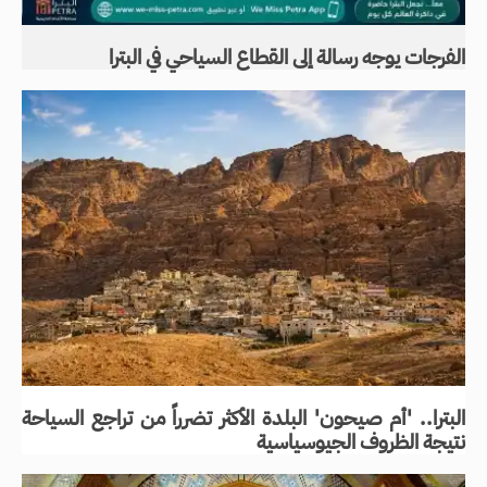
الفرجات يوجه رسالة إلى القطاع السياحي في البترا
البترا.. 'أم صيحون' البلدة الأكثر تضرراً من تراجع السياحة
نتيجة الظروف الجيوسياسية