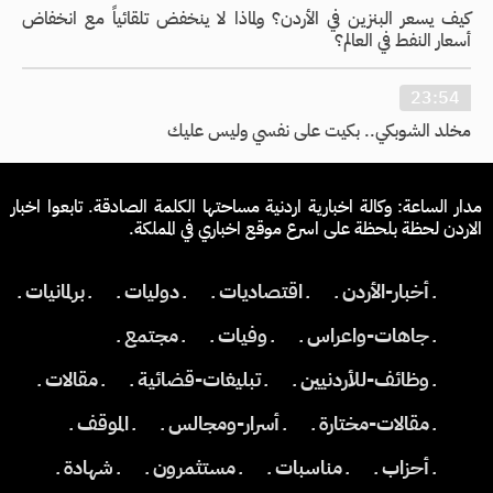
كيف يسعر البنزين في الأردن؟ ولماذا لا ينخفض تلقائياً مع انخفاض
أسعار النفط في العالم؟
23:54
مخلد الشوبكي.. بكيت على نفسي وليس عليك
مدار الساعة: وكالة اخبارية اردنية مساحتها الكلمة الصادقة. تابعوا اخبار
الاردن لحظة بلحظة على اسرع موقع اخباري في المملكة.
ـ أخبار-الأردن ـ
ـ اقتصاديات ـ
ـ دوليات ـ
ـ برلمانيات ـ
ـ جاهات-واعراس ـ
ـ وفيات ـ
ـ مجتمع ـ
ـ وظائف-للأردنيين ـ
ـ تبليغات-قضائية ـ
ـ مقالات ـ
ـ مقالات-مختارة ـ
ـ أسرار-ومجالس ـ
ـ الموقف ـ
ـ أحزاب ـ
ـ مناسبات ـ
ـ مستثمرون ـ
ـ شهادة ـ