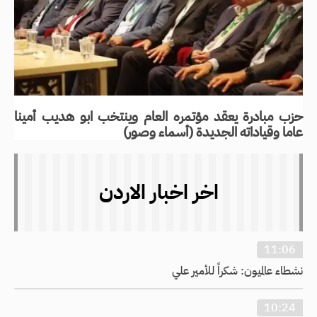
حزب مبادرة يعقد مؤتمره العام وينتخب ابو هديب أمينا
عاما وقياداته الجديدة (أسماء وصور)
اخر اخبار الاردن
11:06
نشطاء عالميون: شكراً للأمير علي
10:24