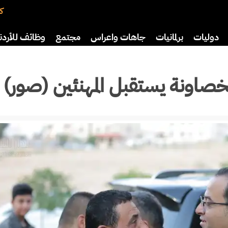
كت
دوليات
برلمانيات
جاهات واعراس
مجتمع
وظائف للأردن
اضة
ثقافة
سياحة
صحة وأسرة
خصاونة يستقبل المهنئين (صور)