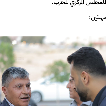
 للمجلس المركزي للحزب.
مهنئين: