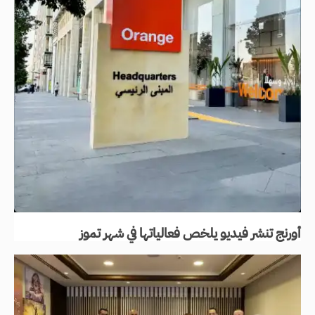
أورنج تنشر فيديو يلخص فعالياتها في شهر تموز