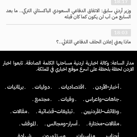
18:17
وزير أردني سابق: الاتفاق الدفاعي السعودي الباكستاني التركي.. ما بعد
السابع من آب لن يكون كما كان قبله
18:03
ماذا يعني إعلان الحلف الدفاعي الثلاثي..؟
مدار الساعة: وكالة اخبارية اردنية مساحتها الكلمة الصادقة. تابعوا اخبار
الاردن لحظة بلحظة على اسرع موقع اخباري في المملكة.
ـ أخبار-الأردن ـ
ـ اقتصاديات ـ
ـ دوليات ـ
ـ برلمانيات ـ
ـ جاهات-واعراس ـ
ـ وفيات ـ
ـ مجتمع ـ
ـ وظائف-للأردنيين ـ
ـ تبليغات-قضائية ـ
ـ مقالات ـ
ـ مقالات-مختارة ـ
ـ أسرار-ومجالس ـ
ـ الموقف ـ
ـ أحزاب ـ
ـ مناسبات ـ
ـ مستثمرون ـ
ـ شهادة ـ