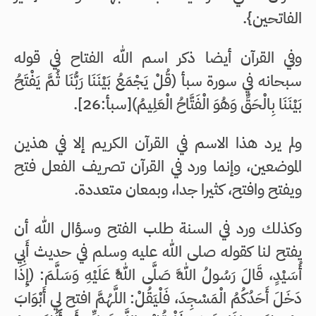
الفاتحين}.
وفي القرآن أيضا ذكر اسم الله الفتاح في قوله
سبحانه في سورة سبأ (قُلْ يَجْمَعُ بَيْنَنَا رَبُّنَا ثُمَّ يَفْتَحُ
بَيْنَنَا بِالْحَقِّ وَهُوَ الْفَتَّاحُ الْعَلِيمُ)[سبأ:26].
ولم يرد هذا الاسم في القرآن الكريم إلا في هذين
الموضعين، وإنما ورد في القرآن تصريف الفعل فتح
ويفتح وافتح، كثيرا جدا، وبمعان متعددة.
وكذلك ورد في السنة طلب الفتح وسؤال الله أن
يفتح لنا كقوله صلى الله عليه وسلم في حديث أَبِي
أُسَيْدٍ، قَالَ رَسُولُ اللَّهِ صَلَّى اللَّهُ عَلَيْهِ وَسَلَّمَ: (إِذَا
دَخَلَ أَحَدُكُمُ الْمَسْجِدَ، فَلْيَقُلْ: اللَّهُمَّ افتح لِي أَبْوَابَ