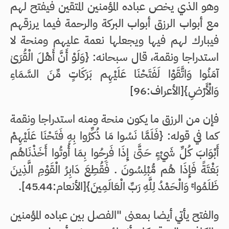
وهو الذي يخص عباده المؤمنين المتقين فيفتح لهم
مع أبواب الرزق أبواب البركة والرحمة فيما يرزقهم
فيبارك لهم فيها ويجعلها نعمة عليهم ومنحة لا
استدراجا ونقمة، قال سبحانه: {وَلَوْ أَنَّ أَهْلَ الْقُرَىٰ
آمَنُوا وَاتَّقَوْا لَفَتَحْنَا عَلَيْهِم بَرَكَاتٍ مِّنَ السَّمَاءِ
وَالْأَرْضِ}[الأعراف:96]
فإن من الرزق ما يكون منحة ومنه استدراجا ونقمة
كما في قوله: {فَلَمَّا نَسُوا مَا ذُكِّرُوا بِهِ فَتَحْنَا عَلَيْهِمْ
أَبْوَابَ كُلِّ شَيْءٍ حَتَّىٰ إِذَا فَرِحُوا بِمَا أُوتُوا أَخَذْنَاهُم
بَغْتَةً فَإِذَا هُم مُّبْلِسُونَ . فَقُطِعَ دَابِرُ الْقَوْمِ الَّذِينَ
ظَلَمُوا ۚ وَالْحَمْدُ لِلَّهِ رَبِّ الْعَالَمِينَ}[الأنعام:44ـ45].
والفتح يأتي أيضا بمعنى "الفصل بين عباده المؤمنين