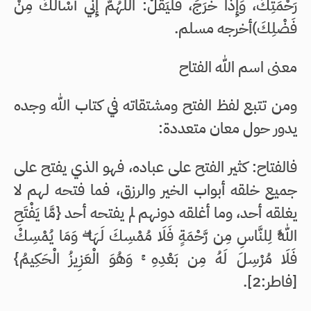
رَحْمَتِكَ، وَإِذَا خَرَجَ، فَلْيَقُلْ: اللَّهُمَّ إِنِّي أَسْأَلُكَ مِنْ
فَضْلِكَ)أخرجه مسلم.
معنى اسم الله الفتاح
ومن تتبع لفظ الفتح ومشتقاته في كتاب الله وجده
يدور حول معان متعددة:
فالفتاح: كثير الفتح على عباده، فهو الذي يفتح على
جميع خلقه أبواب الخير والرزق، فما فتحه لهم لا
يغلقه أحد، وما أغلقه دونهم لم يفتحه أحد {مَّا يَفْتَحِ
اللَّهُ لِلنَّاسِ مِن رَّحْمَةٍ فَلَا مُمْسِكَ لَهَا ۖ وَمَا يُمْسِكْ
فَلَا مُرْسِلَ لَهُ مِن بَعْدِهِ ۚ وَهُوَ الْعَزِيزُ الْحَكِيمُ}
[فاطر:2].