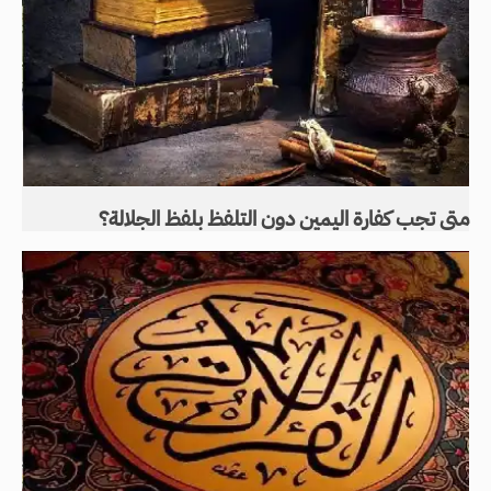
متى تجب كفارة اليمين دون التلفظ بلفظ الجلالة؟