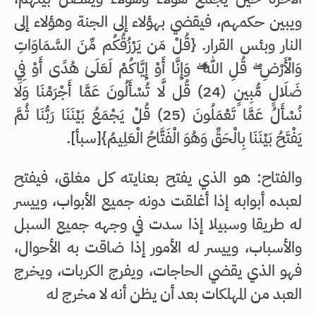
ويبين حكمهم، فيقضي بهؤلاء إلى الجنة وهؤلاء إلى
النار وبئس القرار. {قُلْ مَن يَرْزُقُكُم مِّنَ السَّمَاوَاتِ
وَالْأَرْضِ ۖ قُلِ اللَّهُ ۖ وَإِنَّا أَوْ إِيَّاكُمْ لَعَلَىٰ هُدًى أَوْ فِي
ضَلَالٍ مُّبِينٍ (24) قُل لَّا تُسْأَلُونَ عَمَّا أَجْرَمْنَا وَلَا
نُسْأَلُ عَمَّا تَعْمَلُونَ (25) قُلْ يَجْمَعُ بَيْنَنَا رَبُّنَا ثُمَّ
يَفْتَحُ بَيْنَنَا بِالْحَقِّ وَهُوَ الْفَتَّاحُ الْعَلِيمُ}[سبأ].
والفتاح: هو الذي يفتح بعنايته كل مغلق، فيفتح
لعبده أبوابه إذا أغلقت دونه جميع الأبواب، وييسر
له طريقا وسبيلا إذا سدت في وجهه جميع السبل
والأسباب، وييسر له الأمور إذا ضاقت به الأحوال،
فهو الذي يقضي الحاجات، ويفرج الكربات، ويخرج
العبد من المهلكات بعد أن يظن أنه لا مخرج له