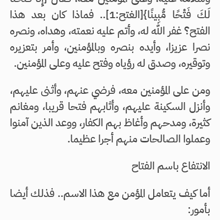
لَكَ فَتْحًا مُّبِينًا}[الغتح:1].. فماذا كان بعد هذا
الفتح؟ غفر الله له، وأتم عليه نعمته، وهداه، ونصره
نصرا عزيزا، وأيده بنصره وبالمؤمنين، وأمر بتعزيره
وتوقيره، وصدق له رؤياه وفتح عليه وعلى المؤمنين.
ومن على المؤمنين معه، فرضي عنهم، وأثنى عليهم،
وأنزل السكينة عليهم، وأثابهم فتحا قريبا، ومغانم
كثيرة، ومدحهم وأغاظ بهم الكفار، ووعد الذين آمنوا
وعملوا الصالحات منهم أجرا عظيما.
الانتفاع باسم الفتاح
أما كيف يتعامل المؤمن مع هذا الاسم.. فذلك أيضا
بأمور: