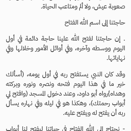
صعوبة عيش، ولا ألم ومتاعب الحياة.
حاجتنا إلى اسم الله الفتاح
. إن حاجتنا لفتح الله علينا حاجة دائمة في أول
اليوم ووسطه وآخره، وفي أوائل الأمور وخلالها وفي
نهاياتها.
وقد كان النبي يستفتح ربه في أول يومه، (أسألك
خير ما في هذا اليوم فتحه ونصره ونوره وبركته
وهداه}رواه أبو داود، وعند دخول المسجد (وافتح لي
أبواب رحمتك)، وهكذا هو في ليله وفي نهاره يسأل
ربه أن يفتح له ويفتح عليه.
- نحتاج إلى الله الفتاح في حياتنا ليفتح لنا أبواب