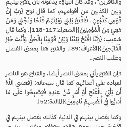
والكافرين"، وقد كان أنبياؤه يدعونه بأن يفتح بينهم
وبين المكذبين من أقوامهم، كما قال نوح {رَبِّ إِنَّ
قَوْمِي كَذَّبُونِ . فَافْتَحْ بَيْنِي وَبَيْنَهُمْ فَتْحًا وَنَجِّنِي وَمَنْ
مَعِيَ مِنَ الْمُؤْمِنِينَ}[الشعراء:117-118]. وكما قال
شعيب: {رَبَّنَا افْتَحْ بَيْنَنَا وَبَيْنَ قَوْمِنَا بِالْحَقِّ وَأَنْتَ خَيْرُ
الْفَاتِحِينَ}[الأعراف:89]. والفتح هنا بمعنى الفصل
وطلب النصر..
فإن الفتح يأتي بمعنى النصر أيضا، والفتاح هو الناصر
لعباده على أعدائهم كما قال سبحانه: {فَعَسَى اللَّهُ
أَن يَأْتِيَ بِالْفَتْحِ أَوْ أَمْرٍ مِّنْ عِندِهِ فَيُصْبِحُوا عَلَىٰ مَا
أَسَرُّوا فِي أَنفُسِهِمْ نَادِمِينَ}[المائدة:52].
وكما يفصل بينهم في الدنيا، كذلك يفصل بينهم في
الآخرة حين يجمع هؤلاء وهؤلاء ويفصل بينهم،