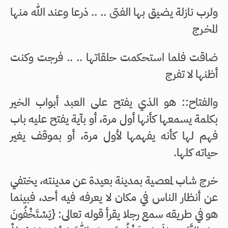
ولرب نازلة يضيق بها الفتى .. .. ذرعا وعند الله منها
المخـرج
ضاقت فلما استحكمت حلقاتها .. .. فرجت وكنت
أظنها لا تفرج
والفتاح:: هو الذي يفتح على العبد أبواب الخير
بكلمة يسمعها كأنها أول مرة، أو بآية يفتح عليه باب
فهم لها كأنه يفهمها لأول مرة، أو بموقف يغير
حياته كلها.
خرج شاب لمعصية بمدينة بعيدة عن مدينته، يختفي
عن أنظار الناس في مكان لا يعرفه فيه أحد، فبينما
هو في طريقه سمع رجلا يقرأ قوله تعالى: {يَسْتَخْفُونَ