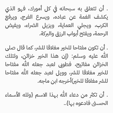
. أن تتعلق به سبحانه في كل أمورك، فهو الذي
يكشف الغمة عن عباده، ويسرع الفرج، ويرفع
الكرب، ويجلي العماية، ويزيل الضراء، ويفيض
الرحمة، ويفتح أبواب الرزق والبركة.
. أن تكون مفتاحا للخير مغلاقا للشر، كما قال صلى
الله عليه وسلم: (إن هذا الخير خزائن، ولتلك
الخزائن مفاتيح، فطوبى لعبد جعله الله مفتاحا
للخير مغلاقا للشر، وويل لعبد جعله الله مفتاحا
للشر مغلاقا للخير)أخرجه ابن ماجه.
. أن تكثر من دعاء الله بهذا الاسم {ولله الأسماء
الحسنى فادعوه بها}..