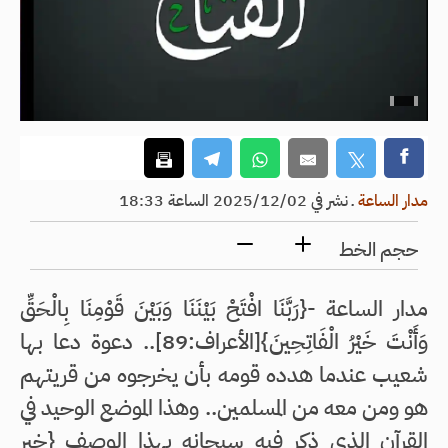
مدار الساعة
ـ
نشر في 2025/12/02 الساعة 18:33
حجم الخط
مدار الساعة -{رَبَّنَا افْتَحْ بَيْنَنَا وَبَيْنَ قَوْمِنَا بِالْحَقِّ
وَأَنْتَ خَيْرُ الْفَاتِحِينَ}[الأعراف:89].. دعوة دعا بها
شعيب عندما هدده قومه بأن يخرجوه من قريتهم
هو ومن معه من المسلمين.. وهذا الموضع الوحيد في
القرآن الذي ذكر فيه سبحانه بهذا الوصف {خير