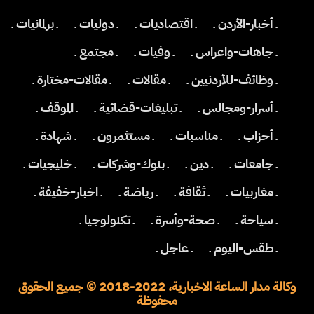
ـ أخبار-الأردن ـ
ـ اقتصاديات ـ
ـ دوليات ـ
ـ برلمانيات ـ
ـ جاهات-واعراس ـ
ـ وفيات ـ
ـ مجتمع ـ
ـ وظائف-للأردنيين ـ
ـ مقالات ـ
ـ مقالات-مختارة ـ
ـ أسرار-ومجالس ـ
ـ تبليغات-قضائية ـ
ـ الموقف ـ
ـ أحزاب ـ
ـ مناسبات ـ
ـ مستثمرون ـ
ـ شهادة ـ
ـ جامعات ـ
ـ دين ـ
ـ بنوك-وشركات ـ
ـ خليجيات ـ
ـ مغاربيات ـ
ـ ثقافة ـ
ـ رياضة ـ
ـ اخبار-خفيفة ـ
ـ سياحة ـ
ـ صحة-وأسرة ـ
ـ تكنولوجيا ـ
ـ طقس-اليوم ـ
ـ عاجل ـ
وكالة مدار الساعة الاخبارية، 2022-2018 © جميع الحقوق
محفوظة