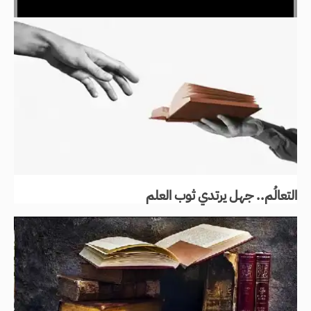
التعالُم.. جهل يرتدي ثوب العلم