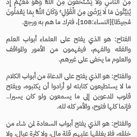
مِنَ النَّاسِ وَلَا يَسْتَخْفُونَ مِنَ اللَّهِ وَهُوَ مَعَهُمْ إِذْ
يُبَيِّتُونَ مَا لَا يَرْضَىٰ مِنَ الْقَوْلِ ۚ وَكَانَ اللَّهُ بِمَا يَعْمَلُونَ
مُحِيطًا}[النساء:108]، فترك ما هم به ورجع.
الفتاح: هو الذي يفتح على العلماء أبواب العلم
والفقه والفهم، فيفهمون من الأمور والمواقف
والعلوم ما يخفى على غيرهم.
والفتاح: هو الذي يفتح على الدعاة من أبواب الكلام
ما لا يستطيعون كتابته لو أرادوا أن يكتبوه، ويفتح
قلوب المدعوين إلى ما يسمعون ولو كان يسيرا..
فإنما كلها فتوح، والأمر كله لله.
والفتاح: هو الذي يفتح أبواب السعادة لمن شاء من
خلقه، فلا يغلقها عليهم قلة مال، ولا كثرة عيال، ولا