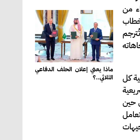
اء من
خطاب
ُترجم
اهاته
ماذا يعني إعلان الحلف الدفاعي
ية كل
الثلاثي..؟
يعية
ي حين
تعامل
جيهات