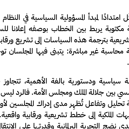
متدادًا لمبدأ المسؤولية السياسية في النظام ال
ة مكتوبة يربط بين الخطاب بوصفه إعلانا لل
تشريعية بترجمة هذه السياسات إلى تشريع ورقاب
 محاسبة غير مباشرة: يتبنى فيها المجلسان ت
 سياسية ودستورية بالغة الأهمية، تتجاوز 
ؤسسي بين جلالة الملك ومجلس الأمة. فالرد ليس
ة تحليل وتفاعل تُظهِر مدى إدراك المجلسين لأو
هات الملكية إلى خطط تشريعية ورقابية واقعية
دى نضج التجربة البرلمانية وقدرتها على الانتق