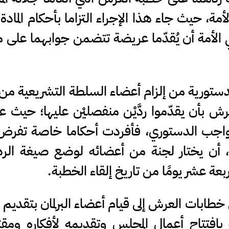
لأمة أن يُقدّما عريضة تتضمن جوابهما على م
دستورية من إلزام أعضاء السلطة التشريعية من 
رش بأن يقدّموا ردَّيْن منفصليْن عليها؛ حيث 
الواجب الدستوري، فأفردت أحكاما خاصة تفرض
م، أن يختار لجنة من أعضائه لوضع صيغة الر
عة عشر يومًا من تاريخ إلقاء الخطبة.
 خطابات العرش إلى قيام أعضاء البرلمان بتقديم 
بافتتاح أعمال المجلس وتقديمه لأفكاره ومقت