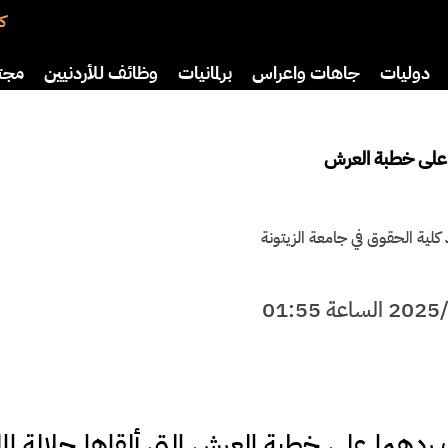
كت
دوليات
جاهات واعراس
برلمانيات
وظائف للأردنيين
مجت
افة
رياضة
سياحة
صحة وأسرة
د على خطبة العرش
كلية الحقوق في جامعة الزيتونة
ردهما على خطبة العرش التي ألقاها جلالة الم