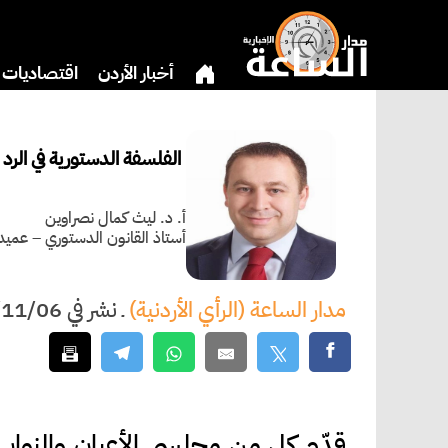
أخبار الأردن
اقتصاديات
بنوك وشركات
دين
ثق
الفلسفة الدستورية في الر
أ. د. ليث كمال نصراوين
أستاذ القانون الدستوري – عميد 
مدار الساعة (الرأي الأردنية)
ـ
نشر في 2025/11/06 الساعة 01:55
قدّم كل من مجلسي الأعيان والنواب 