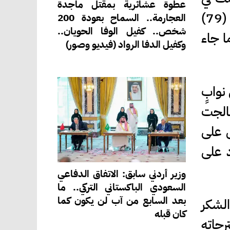
عطوة عشائرية بمقتل ماجدة
افتتاح الدورة العادية الثانية لمجلس الأمة، حيث جاء هذا الإجراء التزاما بأحكام المادة (79)
العجارمة.. السماح بعودة 200
شخص.. كفيل الوفا الحويان..
ا جاء
وكفيل الدفا الرواد (فيديو وصور)
نوابٍ
عالجت
 على
د على
وزير أردني سابق: الاتفاق الدفاعي
السعودي الباكستاني التركي.. ما
بعد السابع من آب لن يكون كما
الشكر
كان قبله
رحاته