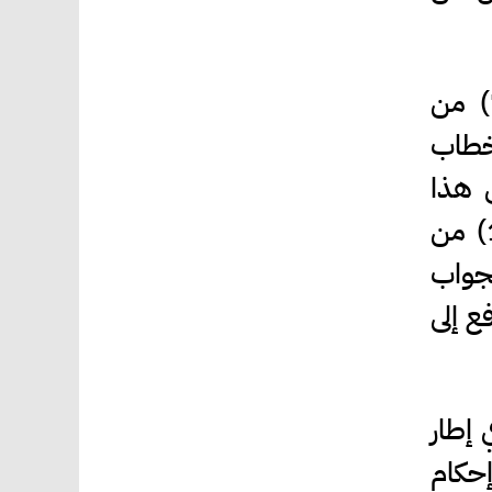
وقد كرّست أنظمة الحكم المقارنة الممارسة الدستورية ذاتها؛ إذ تنص المادة (74) من
لخطاب
 هذا
الخطاب، ويرفع كل من المجلسين ردَّه إلى الملك بعد إقراره. كما تنص المادة (105) من
لجواب
ع إلى
 إطار
إحكام