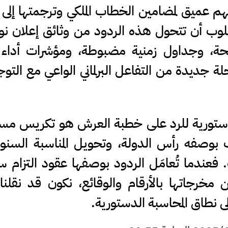
عميق لمضامين الخطاب الملكي وترجمتها إلى 
وب أن تتحول هذه الردود من وثائق إعلان نواي
ة، وجداول زمنية مضبوطة، ومؤشرات أداء ق
لة جديدة من التفاعل البرلماني الواعي مع التو
ستورية للرد على خطبة العرش هو تكريس مسؤو
ك بوصفه رأس الدولة، وتحويل المناسبة السنوي
ت. فعندما تُعامَل الردود بوصفها عقود التزام 
عن مخرجاتها بالأرقام والوقائع، نكون قد نقلن
لى نطاق المحاسبة الدستورية.