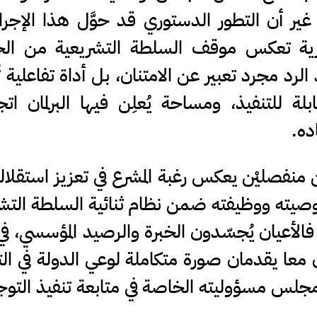
 غير أن التطور الدستوري قد حوَّل هذا الإجر
تورية تعكس موقف السلطة التشريعية من ال
لرد مجرد تعبير عن الامتنان، بل أداة تفاعلية ت
بلة للتنفيذ، ومساحة يُعلِن فيها البرلمان اتج
ده.
ن منفصليْن يعكس رغبة المشرع في تعزيز استقلال
يته ووظيفته ضمن نظام ثنائية السلطة التشر
 فالأعيان يُجسّدون الخبرة والرصيد المؤسسي، ف
َّان معا يقدمان صورة متكاملة لوعي الدولة في ال
مجلس مسؤوليته الخاصة في متابعة تنفيذ التو