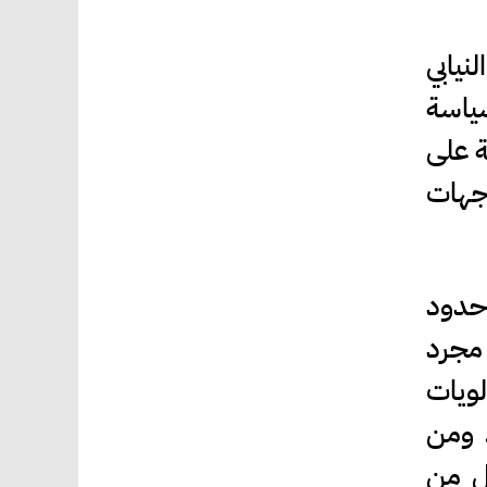
نيابي
سياسة
ة على
وجهات
حدود
 مجرد
لويات
. ومن
ال من