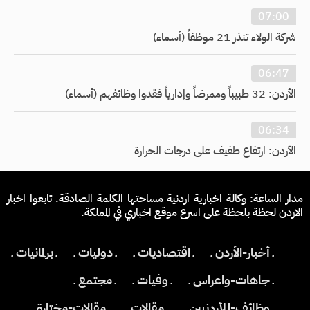
07:00
شركة الولاء تنذر 21 موظفاً (أسماء)
06:47
الأردن: 32 طبيباً وممرضاً وإدارياً فقدوا وظائفهم (أسماء)
06:34
الأردن: ارتفاع طفيف على درجات الحرارة
مدار الساعة: وكالة اخبارية اردنية مساحتها الكلمة الصادقة. تابعوا اخبار
الاردن لحظة بلحظة على اسرع موقع اخباري في المملكة.
ـ أخبار-الأردن ـ
ـ اقتصاديات ـ
ـ دوليات ـ
ـ برلمانيات ـ
ـ جاهات-واعراس ـ
ـ وفيات ـ
ـ مجتمع ـ
ـ وظائف-للأردنيين ـ
ـ مقالات ـ
ـ مقالات-مختارة ـ