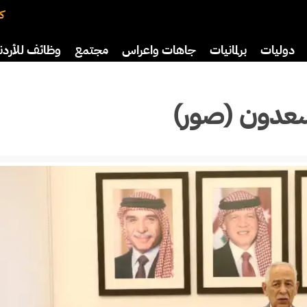
كت
دوليات
برلمانيات
جاهات واعراس
مجتمع
وظائف للأردن
افة
رياضة
سياحة
صحة وأسرة
لسعدون (صور)