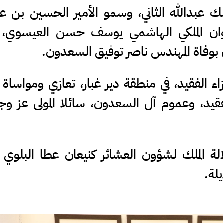
لك عبدالله الثاني، وسمو الأمير الحسين بن عب
يوان الملكي الهاشمي يوسف حسن العيسوي، ا
ن بوفاة المهندس ناصر توفيق السعدون.
ء الفقيد، في منطقة دير غبار، تعازي ومواساة 
فقيد، وعموم آل السعدون، سائلا المولى عز و
ة الملك لشؤون العشائر كنيعان عطا البلوي 
لة.