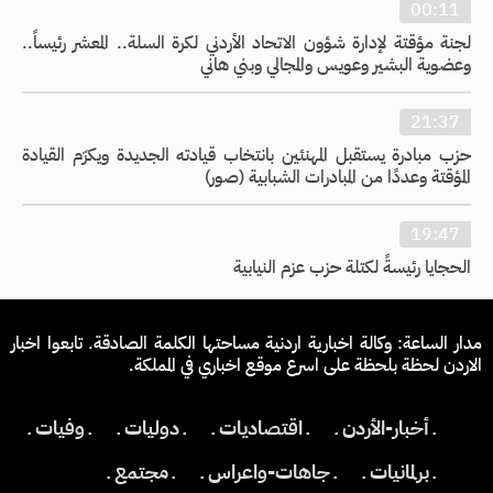
00:11
لجنة مؤقتة لإدارة شؤون الاتحاد الأردني لكرة السلة.. المعشر رئيساً..
وعضوية البشير وعويس والمجالي وبني هاني
21:37
حزب مبادرة يستقبل المهنئين بانتخاب قيادته الجديدة ويكرّم القيادة
المؤقتة وعددًا من المبادرات الشبابية (صور)
19:47
الحجايا رئيسةً لكتلة حزب عزم النيابية
مدار الساعة: وكالة اخبارية اردنية مساحتها الكلمة الصادقة. تابعوا اخبار
الاردن لحظة بلحظة على اسرع موقع اخباري في المملكة.
ـ أخبار-الأردن ـ
ـ اقتصاديات ـ
ـ دوليات ـ
ـ وفيات ـ
ـ برلمانيات ـ
ـ جاهات-واعراس ـ
ـ مجتمع ـ