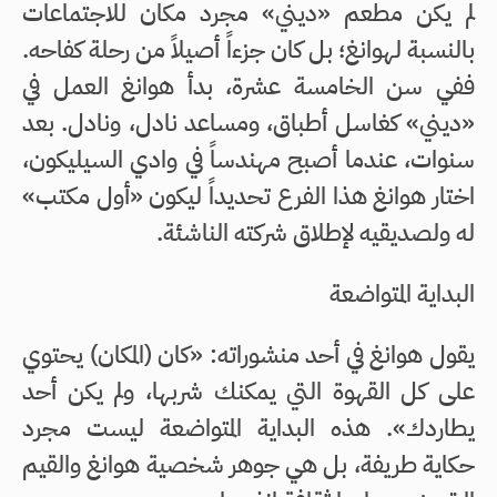
لم يكن مطعم «ديني» مجرد مكان للاجتماعات
بالنسبة لهوانغ؛ بل كان جزءاً أصيلاً من رحلة كفاحه.
ففي سن الخامسة عشرة، بدأ هوانغ العمل في
«ديني» كغاسل أطباق، ومساعد نادل، ونادل. بعد
سنوات، عندما أصبح مهندساً في وادي السيليكون،
اختار هوانغ هذا الفرع تحديداً ليكون «أول مكتب»
له ولصديقيه لإطلاق شركته الناشئة.
البداية المتواضعة
يقول هوانغ في أحد منشوراته: «كان (المكان) يحتوي
على كل القهوة التي يمكنك شربها، ولم يكن أحد
يطاردك». هذه البداية المتواضعة ليست مجرد
حكاية طريفة، بل هي جوهر شخصية هوانغ والقيم