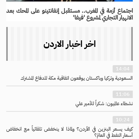
اجتماع أزمة في المغرب.. مستقبل إنفانتينو على المحك بعد
الانهيار التجاري لمشروع 'فيفا'
اخر اخبار الاردن
14:04
السعودية وتركيا وباكستان يوقعون اتفاقية مكة للدفاع المشترك
11:06
نشطاء عالميون: شكراً للأمير علي
10:24
كيف يسعر البنزين في الأردن؟ ولماذا لا ينخفض تلقائياً مع انخفاض
أسعار النفط في العالم؟