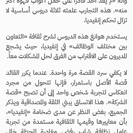
وأنه «لم يعد أحد قادراً على حمل أكواب قهوة أكثر
منه». هذه التجارب علمته ثلاثة دروس أساسية لا
تزال تحكم إنفيديا.
يستخدم هوانغ هذه الدروس لشرح ثقافة «التعاون
بين مختلف الوظائف» في إنفيديا، حيث يشجع
المديرون على الاقتراب من الفرق لحل المشكلات معاً.
لا يكفي سرد القصة مرة واحدة. عندما يكرر القائد
قصة الأصل باستمرار، فإنها تتحول من مجرد
انعكاس لتجربة شخص واحد إلى أن تصبح «قصة
الشركة». هذا الاتساق يبني الثقة والمصداقية ويذكر
الجميع، بغض النظر عن مدى ضخامة «إنفيديا»،
بأن معاييرها وقيمها الثقافية مستمدة من تجربة
عامل نظافة شاب رفض مغادرة المحطة خالي